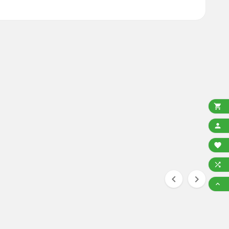






