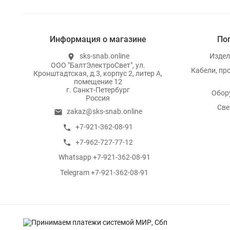
Информация о магазине
По
sks-snab.online
Издел
location_on
ООО "БалтЭлектроСвет", ул.
Кабели, пр
Кронштадтская, д.3, корпус 2, литер А,
помещение 12
г. Санкт-Петербург
Обор
Россия
Све
zakaz@sks-snab.online
email
+7-921-362-08-91
call
+7-962-727-77-12
call
Whatsapp +7-921-362-08-91
whatsapp
Telegram +7-921-362-08-91
whatsapp