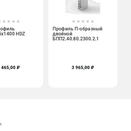

















рофиль
Профиль П-образный
5х1400 HDZ
двойной
БПП2.40.80.2300.2.1
 465,00 ₽
3 965,00 ₽
и