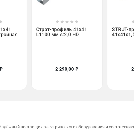













41х41
Страт-профиль 41х41
STRUT-п
(тройная
L1100 мм s:2,0 HD
41х41х1,
 ₽
2 290,00 ₽
2
Надёжный поставщик электрического оборудования и светотехник