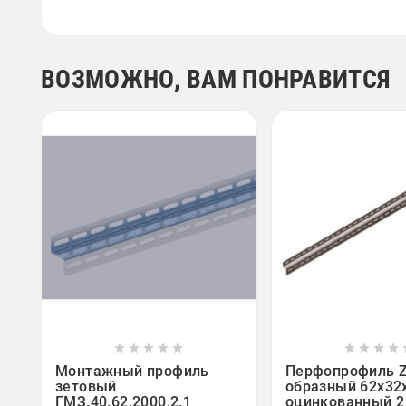
ВОЗМОЖНО, ВАМ ПОНРАВИТСЯ















Монтажный профиль
Перфопрофиль Z
зетовый
образный 62х32
ГМЗ.40.62.2000.2.1
оцинкованный 2