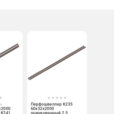












-
Перфошвеллер К235
х2000
60х32х2000
 К241
оцинкованный 2.5