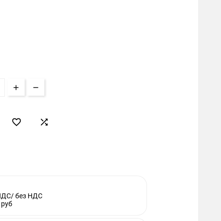


НДС/ без НДС
 руб