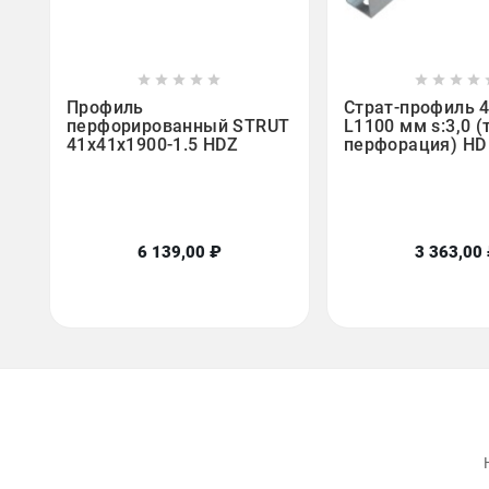















Профиль
Страт-профиль 
перфорированный STRUT
L1100 мм s:3,0 
41x41х1900-1.5 HDZ
перфорация) HD
6 139,00 ₽
3 363,00