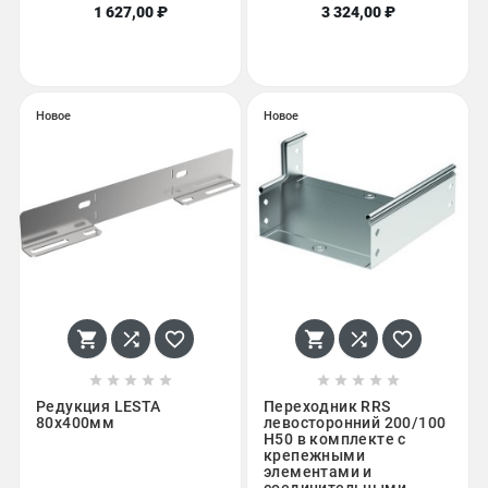
1 627,00 ₽
3 324,00 ₽
Новое
Новое
















Редукция LESTA
Переходник RRS
80х400мм
левосторонний 200/100
H50 в комплекте с
крепежными
элементами и