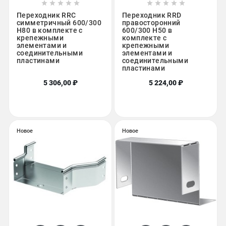










Переходник RRC
Переходник RRD
симметричный 600/300
правосторонний
H80 в комплекте с
600/300 H50 в
крепежными
комплекте с
элементами и
крепежными
соединительными
элементами и
пластинами
соединительными
пластинами
5 306,00 ₽
5 224,00 ₽
Новое
Новое