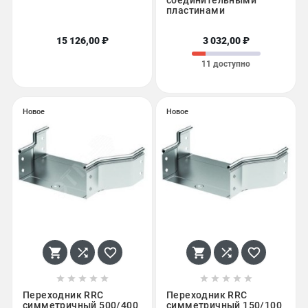
соединительными
пластинами
15 126,00 ₽
3 032,00 ₽
11 доступно
Новое
Новое
















Переходник RRC
Переходник RRC
симметричный 500/400
симметричный 150/100