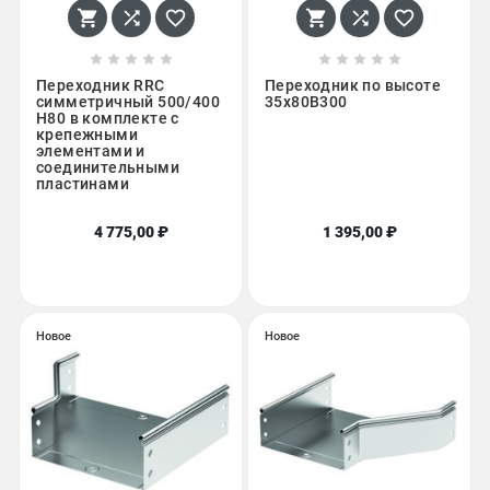
















Переходник RRC
Переходник по высоте
симметричный 500/400
35х80B300
H80 в комплекте с
крепежными
элементами и
соединительными
пластинами
4 775,00 ₽
1 395,00 ₽
Новое
Новое