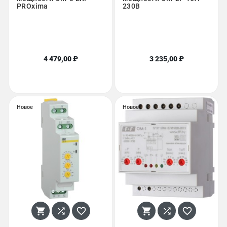
PROxima
230В
4 479,00 ₽
3 235,00 ₽
Новое
Новое





