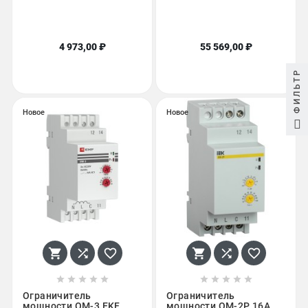
4 973,00 ₽
55 569,00 ₽
ФИЛЬТР
Новое
Новое
















Ограничитель
Ограничитель
мощности ОМ-3 EKF
мощности ОМ-2P 16А