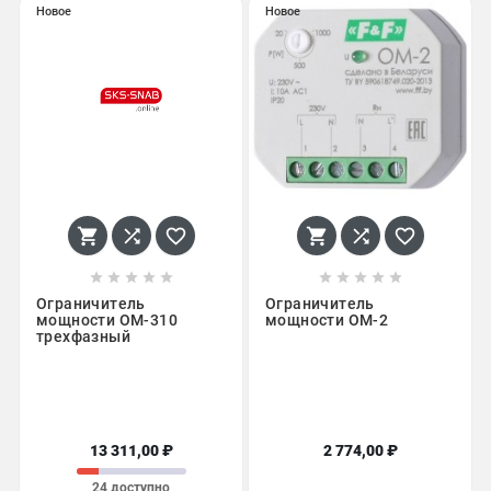
Новое
Новое
















Ограничитель
Ограничитель
мощности ОМ-310
мощности OM-2
трехфазный
13 311,00 ₽
2 774,00 ₽
24 доступно