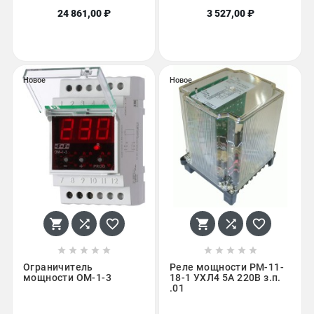
24 861,00 ₽
3 527,00 ₽
Новое
Новое
















Ограничитель
Реле мощности РМ-11-
мощности ОМ-1-3
18-1 УХЛ4 5А 220В з.п.
.01