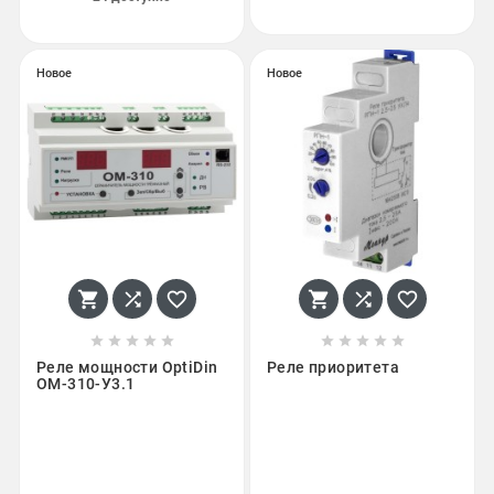
Новое
Новое
















Реле мощности OptiDin
Реле приоритета
ОМ-310-У3.1