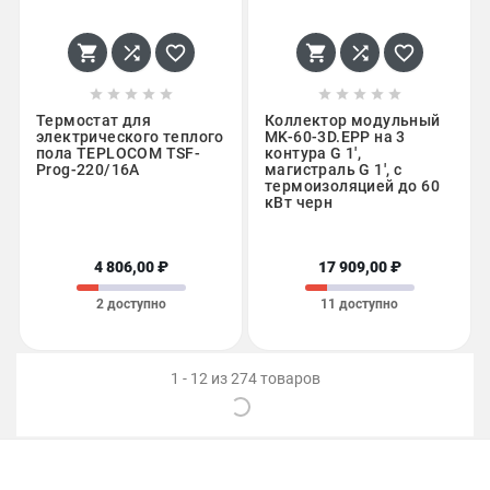
















Термостат для
Коллектор модульный
электрического теплого
MK-60-3D.EPP на 3
пола TEPLOCOM TSF-
контура G 1',
Prog-220/16A
магистраль G 1', с
термоизоляцией до 60
кВт черн
4 806,00 ₽
17 909,00 ₽
2 доступно
11 доступно
1 - 12 из 274 товаров