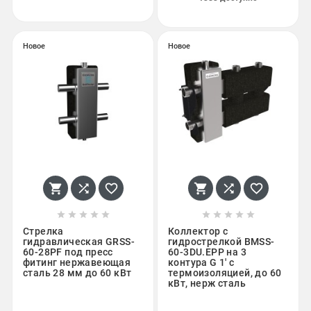
Новое
Новое
















Стрелка
Коллектор с
гидравлическая GRSS-
гидрострелкой BMSS-
60-28PF под пресс
60-3DU.EPP на 3
фитинг нержавеющая
контура G 1' с
сталь 28 мм до 60 кВт
термоизоляцией, до 60
кВт, нерж сталь