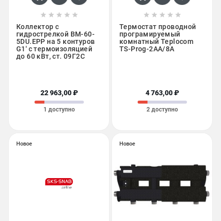










Коллектор с
Термостат проводной
гидрострелкой BM-60-
програмируемый
5DU.EPP на 5 контуров
комнатный Teplocom
G1' с термоизоляцией
TS-Prog-2AA/8A
до 60 кВт, ст. 09Г2С
22 963,00 ₽
4 763,00 ₽
1 доступно
2 доступно
Новое
Новое