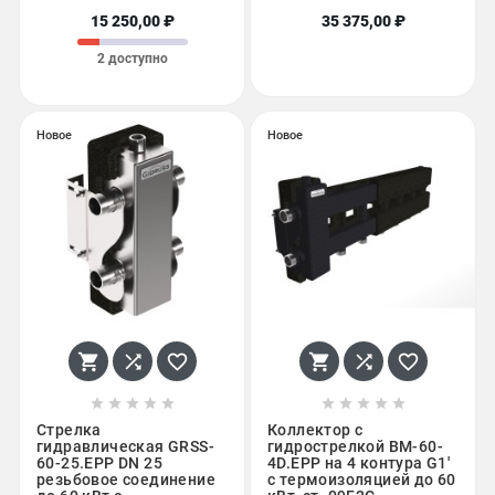
15 250,00 ₽
35 375,00 ₽
2 доступно
Новое
Новое
















Стрелка
Коллектор с
гидравлическая GRSS-
гидрострелкой BM-60-
60-25.EPP DN 25
4D.EPP на 4 контура G1'
резьбовое соединение
с термоизоляцией до 60