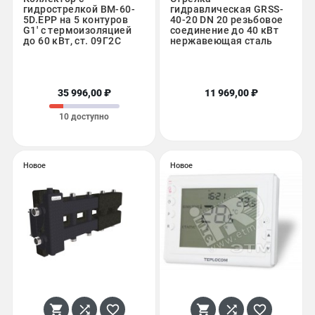
гидрострелкой BM-60-
гидравлическая GRSS-
5D.EPP на 5 контуров
40-20 DN 20 резьбовое
G1' с термоизоляцией
соединение до 40 кВт
до 60 кВт, ст. 09Г2С
нержавеющая сталь
35 996,00 ₽
11 969,00 ₽
10 доступно
Новое
Новое





