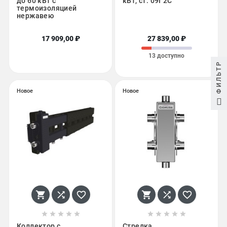
до 60 кВт с
кВт, ст. 09Г2С
термоизоляцией
нержавею
17 909,00 ₽
27 839,00 ₽
13 доступно
ФИЛЬТР
Новое
Новое
















Коллектор с
Стрелка