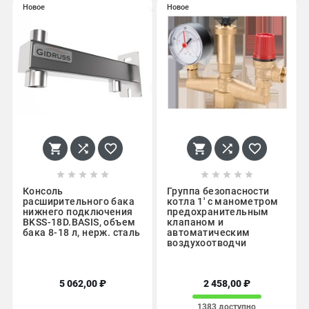
Новое
Новое
















Консоль
Группа безопасности
расширительного бака
котла 1' с манометром
нижнего подключения
предохранительным
BKSS-18D.BASIS, объем
клапаном и
бака 8-18 л, нерж. сталь
автоматическим
воздухоотводчи
5 062,00 ₽
2 458,00 ₽
1383 доступно