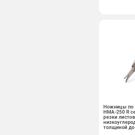

Ножницы по 
НМА-250 R с
резки листов
низкоуглеро
толщиной до