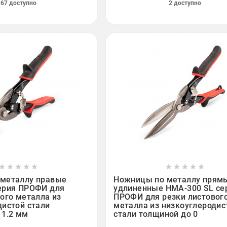
67 доступно
2 доступно

















металлу правые
Ножницы по металлу прям
ерия ПРОФИ для
удлиненные НМА-300 SL се
ого металла из
ПРОФИ для резки листовог
дистой стали
металла из низкоуглеродис
 1.2 мм
стали толщиной до 0