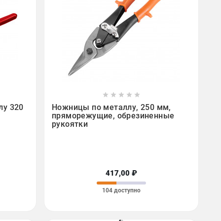









лу 320
Ножницы по металлу, 250 мм,
пряморежущие, обрезиненные
рукоятки
417,00 ₽
104 доступно