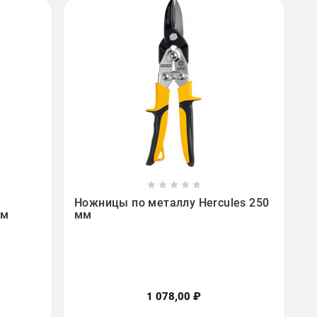









Ножницы по металлу Hercules 250
мм
мм
1 078,00 ₽