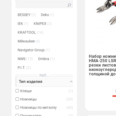
BESSEY
2
Deko
1
IEK
1
KNIPEX
2
KRAFTOOL
16
Milwaukee
6
Navigator Group
1

Набор ножни
NWS
15
Ombra
1
НМА-250 LSR
резки листов
P.I.T.
2
низкоуглеро
толщиной до
ещё...
Тип изделия
Клещи
1
Ножницы
29
Ножницы по металлу
40
Просекатель
2