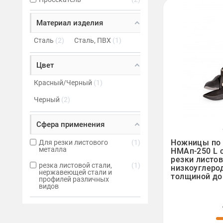
Материал изделия
Сталь
2
Сталь, ПВХ
1
Цвет
Красный/Черный
1
Черный
2
Сфера применения

Ножницы по 
Для резки листового
1
металла
НМАп-250 L 
резки листов
резка листовой стали,
1
низкоуглеро
нержавеющей стали и
толщиной до
профилей различных
видов