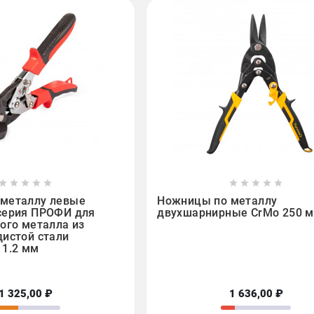

















металлу левые
Ножницы по металлу
серия ПРОФИ для
двухшарнирные CrMo 250 
ого металла из
дистой стали
 1.2 мм
1 325,00 ₽
1 636,00 ₽