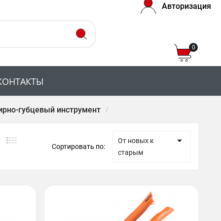
Авторизация
0
КОНТАКТЫ
рно-губцевый инструмент

От новых к
Сортировать по:
старым