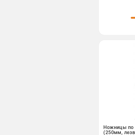

Ножницы по 
(250мм, лезв