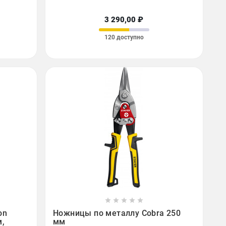
3 290,00 ₽
120 доступно









on
Ножницы по металлу Cobra 250
м,
мм