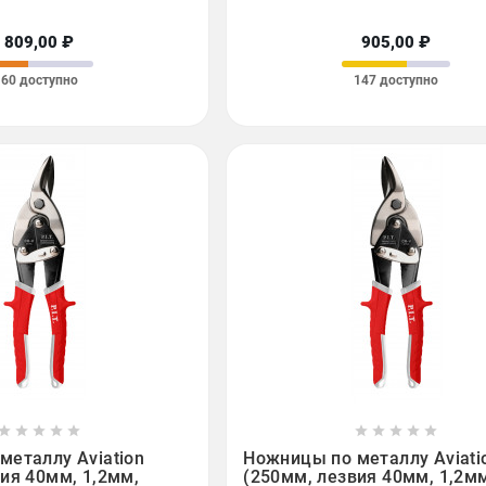
809,00 ₽
905,00 ₽
60 доступно
147 доступно

















металлу Aviation
Ножницы по металлу Aviati
ия 40мм, 1,2мм,
(250мм, лезвия 40мм, 1,2м