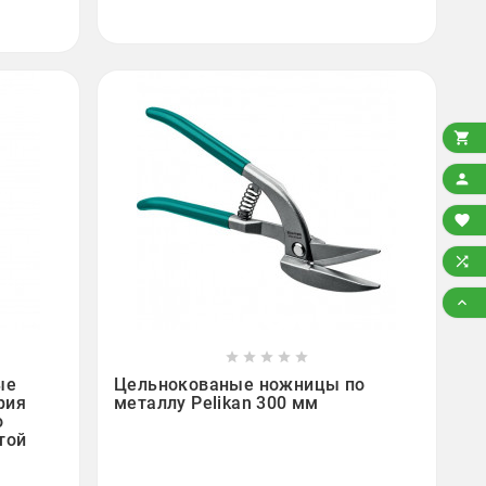














ые
Цельнокованые ножницы по
рия
металлу Pelikan 300 мм
о
той