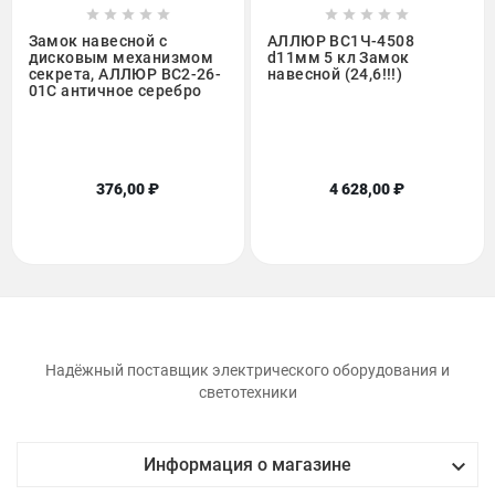










Замок навесной с
АЛЛЮР ВС1Ч-4508
дисковым механизмом
d11мм 5 кл Замок
секрета, АЛЛЮР ВС2-26-
навесной (24,6!!!)
01С античное серебро
376,00 ₽
4 628,00 ₽
Надёжный поставщик электрического оборудования и
светотехники

Информация о магазине