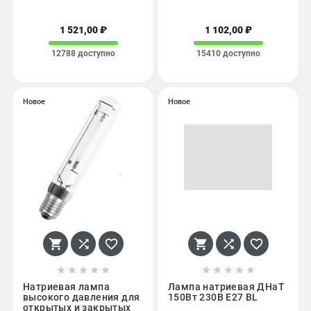
1 521,00 ₽
1 102,00 ₽
12788 доступно
15410 доступно
Новое
Новое
















Натриевая лампа
Лампа натриевая ДНаТ
высокого давления для
150Вт 230В E27 BL
открытых и закрытых