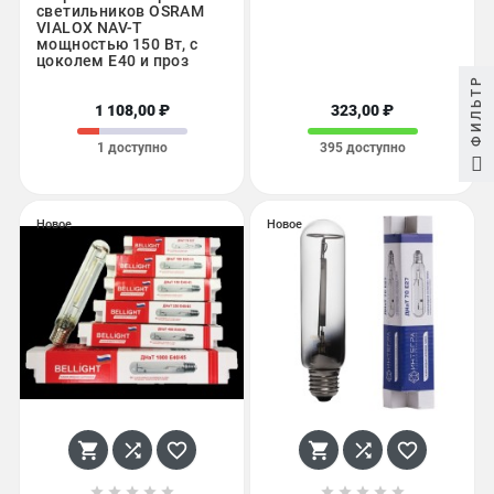
светильников OSRAM
VIALOX NAV-T
мощностью 150 Вт, с
цоколем Е40 и проз
ФИЛЬТР
1 108,00 ₽
323,00 ₽
1 доступно
395 доступно
Новое
Новое















