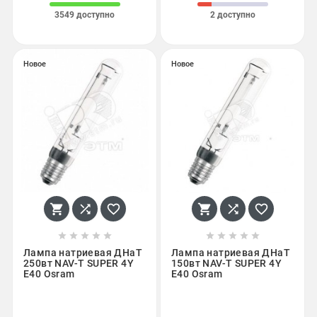
3549 доступно
2 доступно
Новое
Новое
















Лампа натриевая ДНаТ
Лампа натриевая ДНаТ
250вт NAV-T SUPER 4Y
150вт NAV-T SUPER 4Y
E40 Osram
E40 Osram