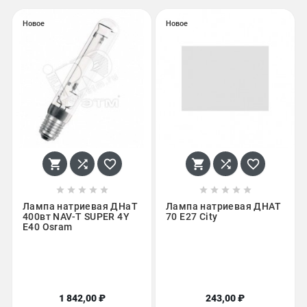
Новое
Новое
















Лампа натриевая ДНаТ
Лампа натриевая ДНАТ
400вт NAV-T SUPER 4Y
70 Е27 City
E40 Osram
1 842,00 ₽
243,00 ₽