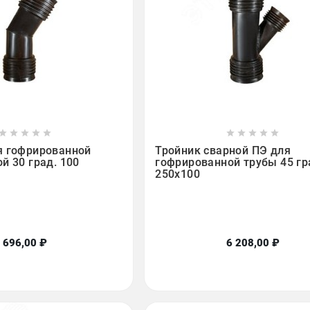

















я гофрированной
Тройник сварной ПЭ для
й 30 град. 100
гофрированной трубы 45 гр
250х100
696,00 ₽
6 208,00 ₽