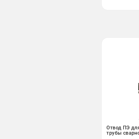

Отвод ПЭ дл
трубы сварно