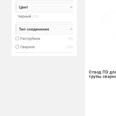
Цвет
Черный
28
Тип соединения
Раструбное
8
Сварное
20

Отвод ПЭ дл
трубы сварно