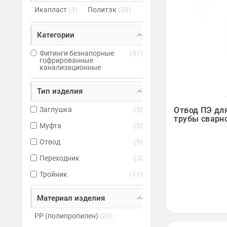
Икапласт
3
Политэк
28
Категории
Фитинги безнапорные
31
гофрированные
канализационные
Тип изделия

Отвод ПЭ дл
Заглушка
3
трубы сварно
Муфта
5
Отвод
9
Переходник
3
Тройник
11
Материал изделия
PP (полипропилен)
28