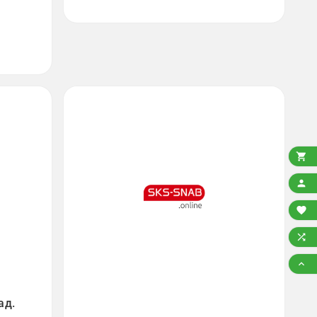





ад.