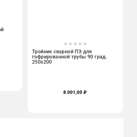
ой









Тройник сварной ПЭ для
гофрированной трубы 90 град.
250х200
8 001,00 ₽