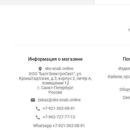
Информация о магазине
По
sks-snab.online
Издел
location_on
ООО "БалтЭлектроСвет", ул.
Кабели, пр
Кронштадтская, д.3, корпус 2, литер А,
помещение 12
г. Санкт-Петербург
Обор
Россия
Све
zakaz@sks-snab.online
email
+7-921-362-08-91
call
+7-962-727-77-12
call
Whatsapp +7-921-362-08-91
whatsapp