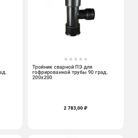









Тройник сварной ПЭ для
ад.
гофрированной трубы 90 град.
200х200
2 783,00 ₽