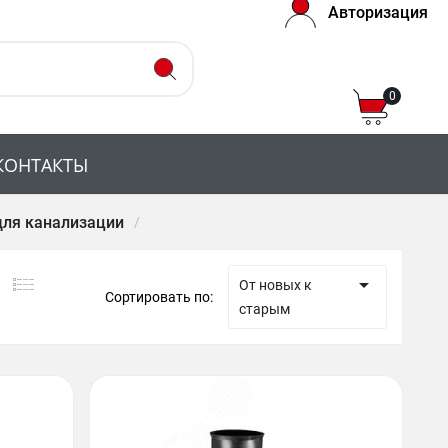
Авторизация
0
КОНТАКТЫ
для канализации

От новых к
Сортировать по:
старым