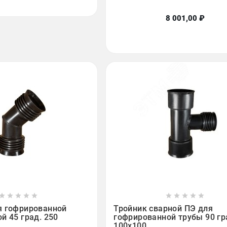
8 001,00 ₽

















я гофрированной
Тройник сварной ПЭ для
й 45 град. 250
гофрированной трубы 90 гр
100х100