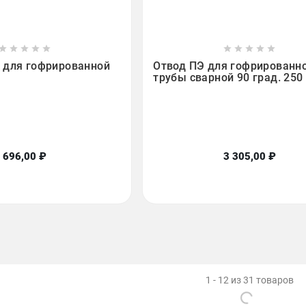

















 для гофрированной
Отвод ПЭ для гофрированн
трубы сварной 90 град. 250
696,00 ₽
3 305,00 ₽
1 - 12 из 31 товаров