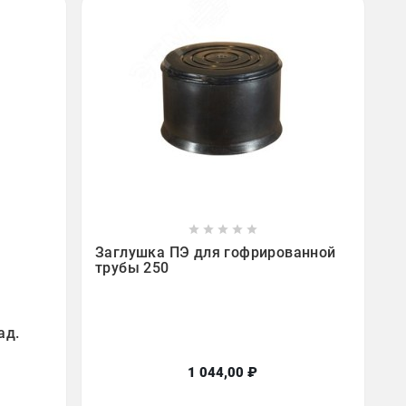









Заглушка ПЭ для гофрированной
трубы 250
ад.
1 044,00 ₽