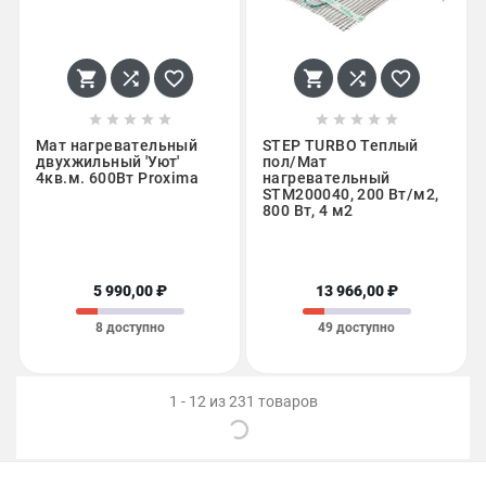
















Мат нагревательный
STEP TURBO Теплый
двухжильный 'Уют'
пол/Мат
4кв.м. 600Вт Proxima
нагревательный
STM200040, 200 Вт/м2,
800 Вт, 4 м2
5 990,00 ₽
13 966,00 ₽
8 доступно
49 доступно
1 - 12 из 231 товаров