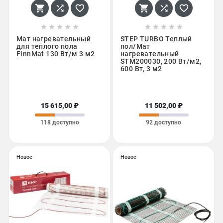
















Мат нагревательный
STEP TURBO Теплый
для теплого пола
пол/Мат
FinnMat 130 Вт/м 3 м2
нагревательный
STM200030, 200 Вт/м2,
600 Вт, 3 м2
15 615,00 ₽
11 502,00 ₽
118 доступно
92 доступно
Новое
Новое