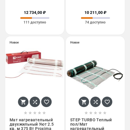
12 734,00 ₽
10 211,00 ₽
111 доступно
74 доступно
Новое
Новое
















Мат нагревательный
STEP TURBO Теплый
двухжильный Уют 2.5
пол/Мат
кв. м 375 Вт Proxima
нагревательный