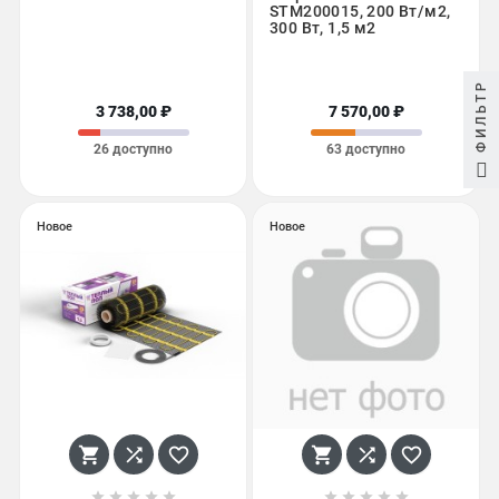
STM200015, 200 Вт/м2,
300 Вт, 1,5 м2
ФИЛЬТР
3 738,00 ₽
7 570,00 ₽
26 доступно
63 доступно
Новое
Новое















