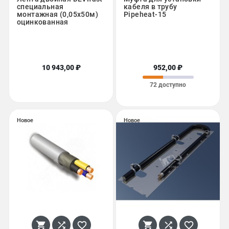
специальная
кабеля в трубу
монтажная (0,05х50м)
Pipeheat-15
оцинкованная
10 943,00 ₽
952,00 ₽
72 доступно
Новое
Новое





