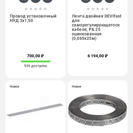










Провод установочный
Лента двойная DEVIfast
НУД 3х1,50
для
саморегулирующегося
кабеля, РБ 25
оцинкованная
(0,065х25м)
700,00 ₽
6 194,00 ₽
936 доступно
Новое
Новое