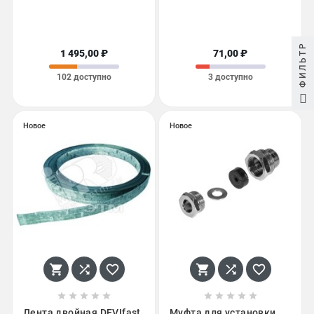
ФИЛЬТР
1 495,00 ₽
71,00 ₽
102 доступно
3 доступно
Новое
Новое
















Лента двойная DEVIfast
Муфта для установки