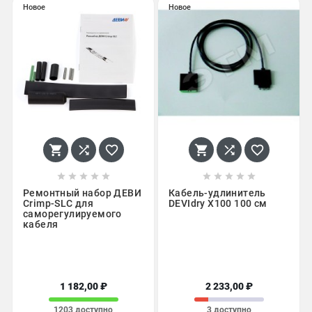
Новое
Новое
















Ремонтный набор ДЕВИ
Кабель-удлинитель
Crimp-SLC для
DEVIdry X100 100 см
саморегулируемого
кабеля
1 182,00 ₽
2 233,00 ₽
1203 доступно
3 доступно