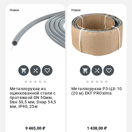
Новое
Новое
















Металлорукав из
Металлорукав Р3-ЦХ-10
оцинкованной стали с
(20 м) EKF PROxima
протяжкой DN 50мм,
Dвн 50,5 мм, Dнар 54,5
мм, IP40, 25м
9 465,00 ₽
1 438,00 ₽