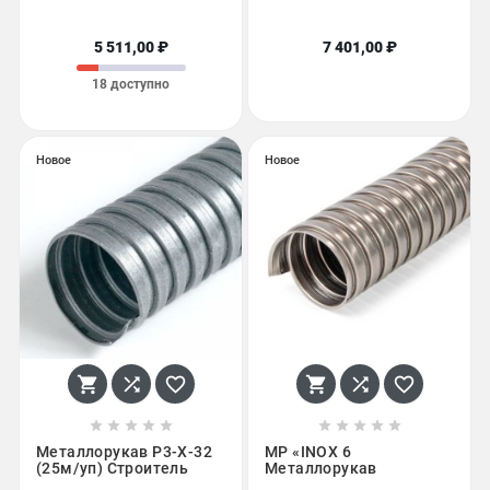
5 511,00 ₽
7 401,00 ₽
18 доступно
Новое
Новое
















Металлорукав Р3-Х-32
МР «INOX 6
(25м/уп) Строитель
Металлорукав