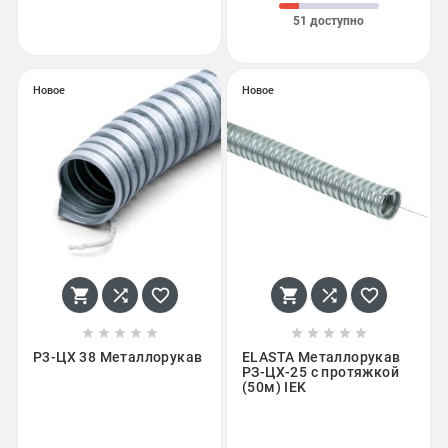
51 доступно
Новое
Новое
















Р3-ЦХ 38 Металлорукав
ELASTA Металлорукав
РЗ-ЦХ-25 с протяжкой
(50м) IEK