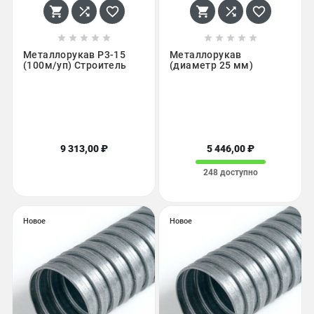
















Металлорукав Р3-15
Металлорукав
(100м/уп) Строитель
(диаметр 25 мм)
9 313,00 ₽
5 446,00 ₽
248 доступно
Новое
Новое