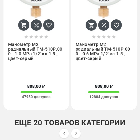
















Манометр М2
Манометр М2
радиальный ТМ-510Р.00
радиальный ТМ-510Р.00
0...1.0 МРа 1/2' кл.1.5.,
0...0.6 МРа 1/2' кл.1.5.,
цвет-серый
цвет-серый
808,00 ₽
808,00 ₽
47950 доступно
12884 доступно
ЕЩЕ 20 ТОВАРОВ КАТЕГОРИИ

