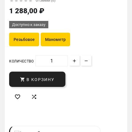





ОТЗЫВЫ (0)
1 288,00 ₽
Доступно к заказу
Резьбовое
Манометр
КОЛИЧЕСТВО

В КОРЗИНУ

