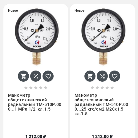
Новое
Новое
















Манометр
Манометр
общетехнический
общетехнический
радиальный ТМ-510Р.00
радиальный ТМ-510Р.00
0...1 МРа 1/2' кл.1.5
0...25 кгс/см2 М20х1.5
кл.1.5
1 212,00 ₽
1 212,00 ₽