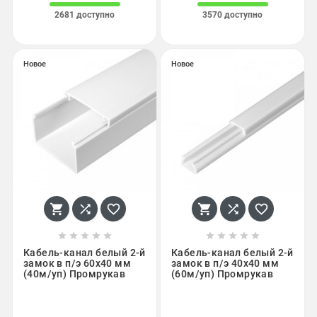
2681 доступно
3570 доступно
Новое
Новое
















Кабель-канал белый 2-й
Кабель-канал белый 2-й
замок в п/э 60х40 мм
замок в п/э 40х40 мм
(40м/уп) Промрукав
(60м/уп) Промрукав