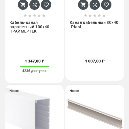
















Кабель-канал
Канал кабельный 80х40
парапетный 100х40
-Plast
ПРАЙМЕР IEK
1 347,00 ₽
1 007,00 ₽
4236 доступно
Новое
Новое