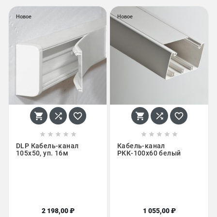
Новое
Новое
















DLP Кабель-канал
Кабель-канал
105x50, уп. 16м
РКК-100х60 белый
2 198,00 ₽
1 055,00 ₽