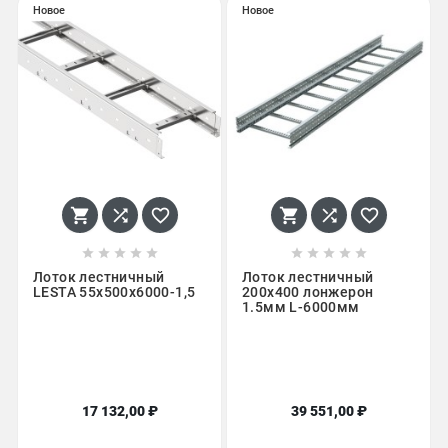
Новое
Новое
















Лоток лестничный
Лоток лестничный
LESTA 55х500х6000-1,5
200x400 лонжерон
1.5мм L-6000мм
17 132,00 ₽
39 551,00 ₽