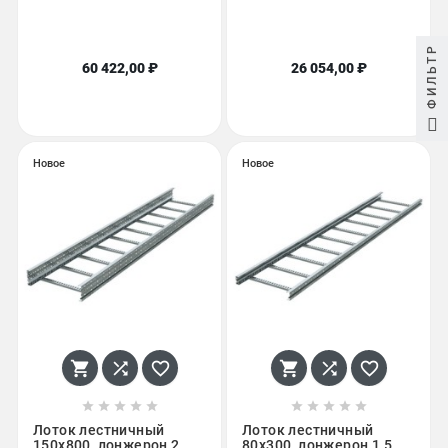
ФИЛЬТР
60 422,00 ₽
26 054,00 ₽
Новое
Новое
















Лоток лестничный
Лоток лестничный
150х800, лонжерон 2
80х300, лонжерон 1,5