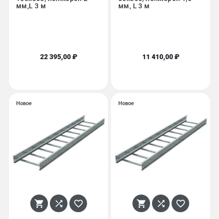
мм,L 3 м
мм, L 3 м
22 395,00 ₽
11 410,00 ₽
Новое
Новое





