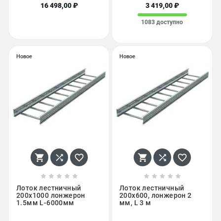
16 498,00 ₽
3 419,00 ₽
1083 доступно
Новое
Новое
















Лоток лестничный
Лоток лестничный
200x1000 лонжерон
200x600, лонжерон 2
1.5мм L-6000мм
мм, L 3 м