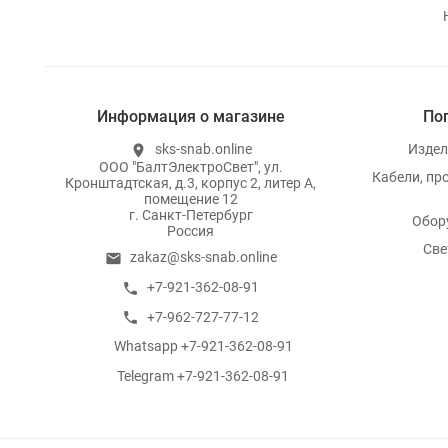
Информация о магазине
По
sks-snab.online
Издел
location_on
ООО "БалтЭлектроСвет", ул.
Кабели, пр
Кронштадтская, д.3, корпус 2, литер А,
помещение 12
г. Санкт-Петербург
Обор
Россия
Све
zakaz@sks-snab.online
email
+7-921-362-08-91
call
+7-962-727-77-12
call
Whatsapp +7-921-362-08-91
whatsapp
Telegram +7-921-362-08-91
whatsapp