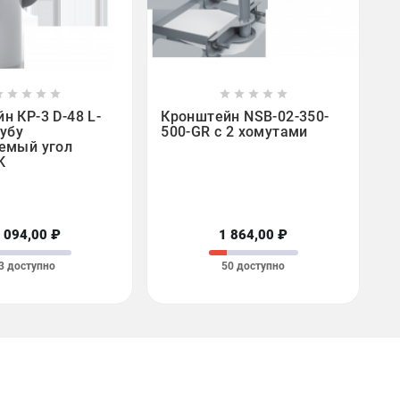

















н КР-3 D-48 L-
Кронштейн NSB-02-350-
рубу
500-GR с 2 хомутами
емый угол
K
 094,00 ₽
1 864,00 ₽
3 доступно
50 доступно