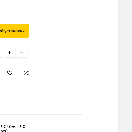
й установки


НДС/ без НДС
 руб