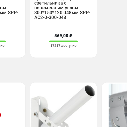
светильника с
лом
переменным углом
8мм SPP-
300*150*120 d48мм SPP-
AC2-0-300-048
₽
569,00 ₽
пно
17217 доступно