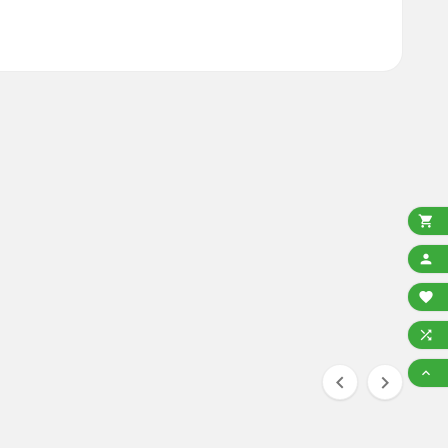






