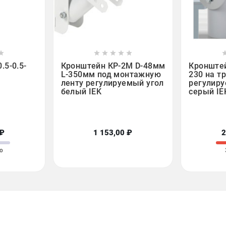













.5-0.5-
Кронштейн КР-2М D-48мм
Кронштей
L-350мм под монтажную
230 на т
ленту регулируемый угол
регулиру
белый IEK
серый IE
 ₽
1 153,00 ₽
2
о