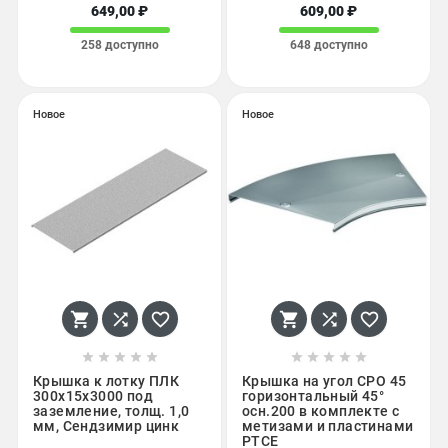
649,00 ₽
609,00 ₽
258 доступно
648 доступно
Новое
Новое
















Крышка к лотку ПЛК
Крышка на угол CPO 45
300х15х3000 под
горизонтальный 45°
заземление, толщ. 1,0
осн.200 в комплекте с
мм, Сендзимир цинк
метизами и пластинами
PTCE