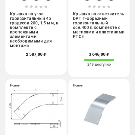










Крышка на угол
Крышка на ответвитель
горизонтальный 45
DPT Т-образный
градусов 200, 1,5 мм, в
горизонтальный
комплекте с
осн.400 в комплекте с
крепежными
метизами и пластинами
элементами
PTCE
необходимыми для
монтажа
2 587,00 ₽
3 646,00 ₽
249 доступно
Новое
Новое