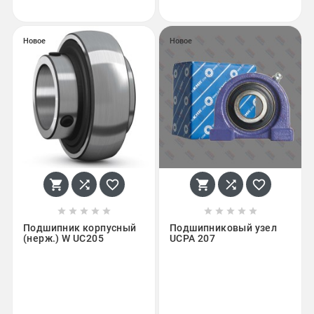
Новое
Новое
















Подшипник корпусный
Подшипниковый узел
(нерж.) W UC205
UCPA 207