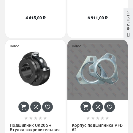
ФИЛЬТР
4 615,00 ₽
6 911,00 ₽
Новое
Новое
















Подшипник UK205 +
Корпус подшипника PFD
Втулка закрепительная
62