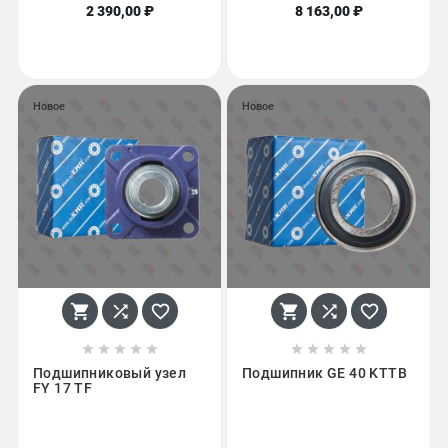
2 390,00 ₽
8 163,00 ₽
Новое
Новое
















Подшипниковый узел
Подшипник GE 40 KTTB
FY 17 TF