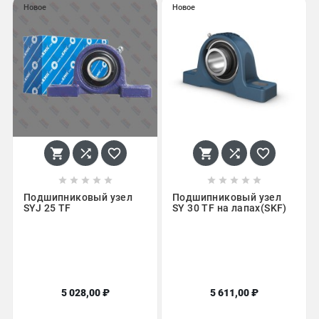
Новое
Новое
















Подшипниковый узел
Подшипниковый узел
SYJ 25 TF
SY 30 TF на лапах(SKF)
5 028,00 ₽
5 611,00 ₽