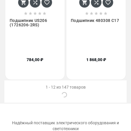
















Подшипник US206
Подшипник 480308 С17
(1726206-2RS)
784,00 ₽
1 868,00 ₽
1 - 12 из 147 товаров
Надёжный поставщик электрического оборудования и
светотехники