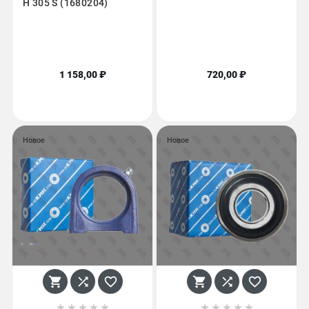
H 305 S (1680204)
1 158,00 ₽
720,00 ₽
Новое
Новое















