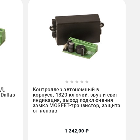









Д,
Контроллер автономный в
Dallas
корпусе, 1320 ключей, звук и свет
индикация, выход подключения
замка MOSFET-транзистор, защита
от неправ
1 242,00 ₽