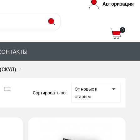
Авторизация
0
КОНТАКТЫ
 (СКУД)

От новых к
Сортировать по:
старым