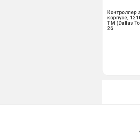

Контроллер 
корпусе, 121
TM (Dallas T
26