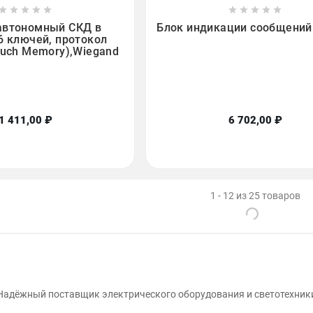

















автономный СКД в
Блок индикации сообщений
6 ключей, протокол
ouch Memory),Wiegand
1 411,00 ₽
6 702,00 ₽
1 - 12 из 25 товаров
Надёжный поставщик электрического оборудования и светотехник