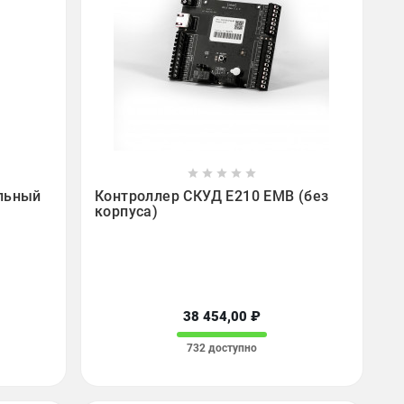









льный
Контроллер СКУД E210 EMB (без
корпуса)
38 454,00 ₽
732 доступно