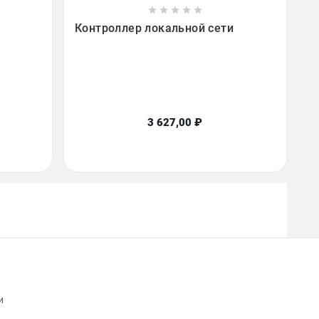









Контроллер локальной сети
3 627,00 ₽
и