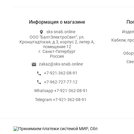
Информация о магазине
По
sks-snab.online
Издел
location_on
ООО "БалтЭлектроСвет", ул.
Кабели, пр
Кронштадтская, д.3, корпус 2, литер А,
помещение 12
г. Санкт-Петербург
Обор
Россия
Све
zakaz@sks-snab.online
email
+7-921-362-08-91
call
+7-962-727-77-12
call
Whatsapp +7-921-362-08-91
whatsapp
Telegram +7-921-362-08-91
whatsapp