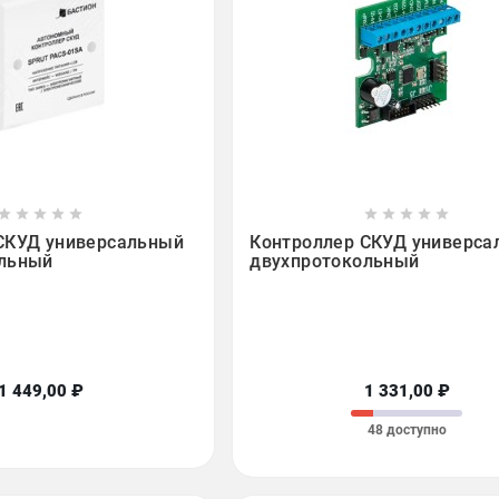

















СКУД универсальный
Контроллер СКУД универса
ольный
двухпротокольный
1 449,00 ₽
1 331,00 ₽
48 доступно