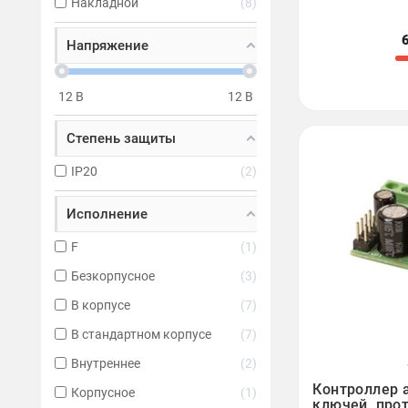
Накладной
8
Напряжение
12
В
12
В
Степень защиты
IP20
2
Исполнение
F
1
Безкорпусное
3
В корпусе
7
В стандартном корпусе
7
Внутреннее
2

Контроллер 
Корпусное
1
ключей, прот