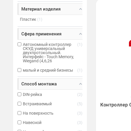
Материал изделия
Пластик
1
Сфера применения
Автономный контроллер
1
СКУД универсальный
двухпротокольный.
Интерфейс - Touch Memory,
Wiegand (4,6,26
малый и средний бизнесы
1
Способ монтажа
DIN-рейка
2

Встраиваемый
5
Контроллер 
На поверхность
3
Навесной
3