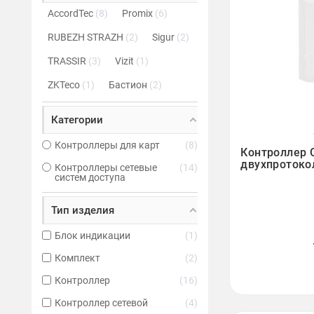
AccordTec
8
Promix
6
RUBEZH STRAZH
2
Sigur
2
TRASSIR
3
Vizit
1
ZKTeco
1
Бастион
2
Категории

Контроллеры для карт
8
Контроллер 
двухпроток
Контроллеры сетевые
14
систем доступа
Тип изделия
Блок индикации
1
Комплект
2
Контроллер
16
Контроллер сетевой
4