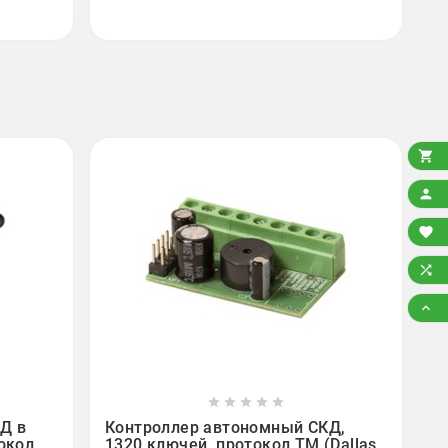














Д в
Контроллер автономный СКД,
окол
1320 ключей, протокол TM (Dallas