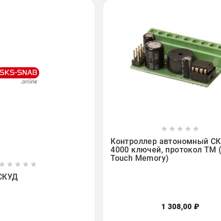









Контроллер автономный СК
4000 ключей, протокол TM (
Touch Memory)








СКУД
1 308,00 ₽