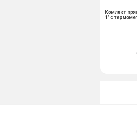

Комлект пр
1' с термом