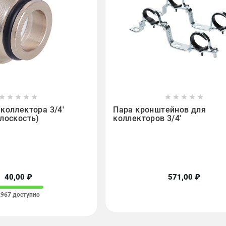

















коллектора 3/4'
Пара кронштейнов для
лоскость)
коллекторов 3/4'
40,00 ₽
571,00 ₽
2967 доступно