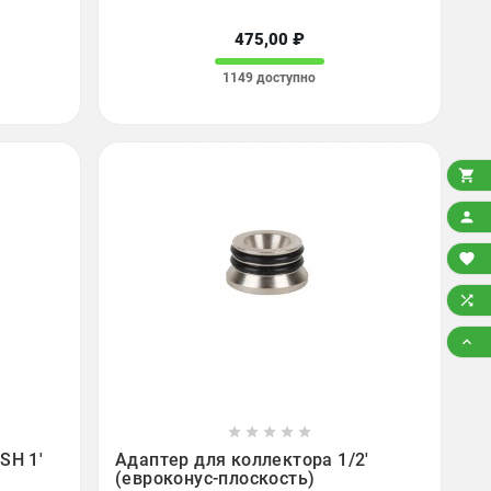
475,00 ₽
1149 доступно














SH 1'
Адаптер для коллектора 1/2'
(евроконус-плоскость)