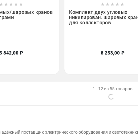

















ямых/шаровых кранов
Комплект двух угловых
етрами
никелирован. шаровых кран
для коллекторов
5 842,00 ₽
8 253,00 ₽
1 - 12 из 55 товаров
Надёжный поставщик электрического оборудования и светотехник