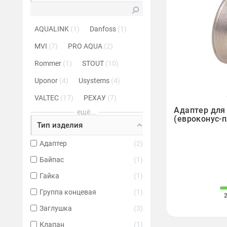
AQUALINK
1
Danfoss
1
MVI
7
PRO AQUA
2
Rommer
1
STOUT
10
Uponor
4
Usystems
4
VALTEC
17
РЕХАУ
7

Адаптер для 
ещё...
(евроконус-п
Тип изделия
Адаптер
2
Байпас
1
Гайка
1
Группа концевая
1
Заглушка
3
Клапан
1