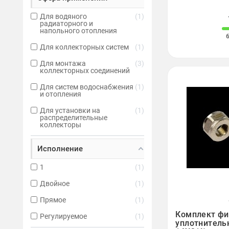
Для водяного
1
радиаторного и
напольного отопления
Для коллекторных систем
1
Для монтажа
3
коллекторных соединений
Для систем водоснабжения
1
и отопления
Для установки на
1
распределительные
коллекторы
Исполнение
1
1
Двойное
1
Прямое
1

Комплект фи
Регулируемое
1
уплотнитель