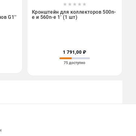









Кронштейн для коллекторов 500n-
ов G1''
e и 560n-e 1' (1 шт)
1 791,00 ₽
75 доступно
и