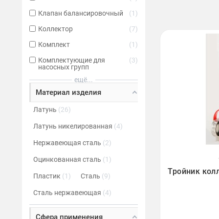
Клапан балансировочный
1
Коллектор
7
Комплект
1
Комплектующие для
3
насосных групп
ещё...
Материал изделия
Латунь
26
Латунь никелированная
4
Нержавеющая сталь
2
Оцинкованная сталь
1

Тройник колл
Пластик
1
Сталь
9
Сталь нержавеющая
4
Сфера применения