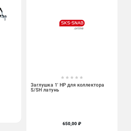









Заглушка 1' НР для коллектора
S/SH латунь
650,00 ₽