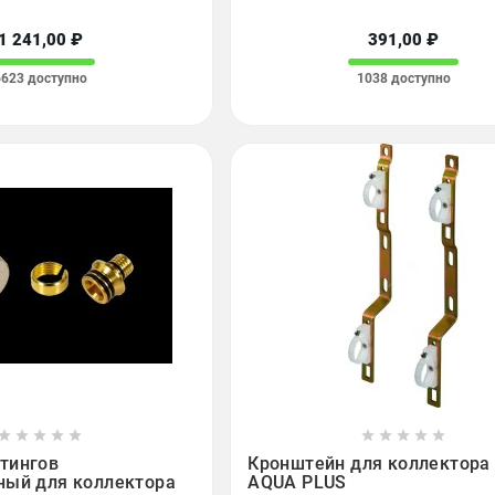
1 241,00 ₽
391,00 ₽
6623 доступно
1038 доступно

















тингов
Кронштейн для коллектора 
ный для коллектора
AQUA PLUS