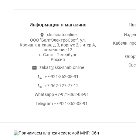
Информация о магазине
По
sks-snab.online
Издел
location_on
ООО "БалтЭлектроСвет", ул.
Кабели, пр
Кронштадтская, д.3, корпус 2, литер А,
помещение 12
г. Санкт-Петербург
Обор
Россия
Све
zakaz@sks-snab.online
email
+7-921-362-08-91
call
+7-962-727-77-12
call
Whatsapp +7-921-362-08-91
whatsapp
Telegram +7-921-362-08-91
whatsapp