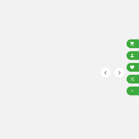






