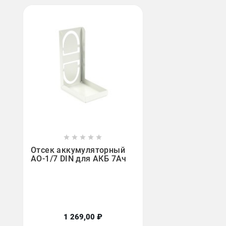









Отсек аккумуляторный
АО-1/7 DIN для АКБ 7Ач
1 269,00 ₽