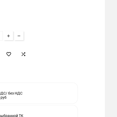


НДС/ без НДС
 руб
 выбранной ТК