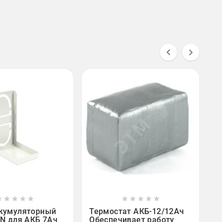



















ккумуляторный
Термостат АКБ-12/12Ач
IN для АКБ 7Ач
Обеспечивает работу