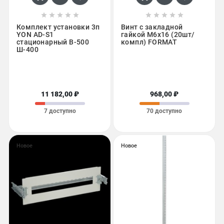










Комплект установки 3п
Винт с закладной
YON AD-S1
гайкой М6х16 (20шт/
стационарный В-500
компл) FORMAT
Ш-400
11 182,00 ₽
968,00 ₽
7 доступно
70 доступно
Новое
Новое