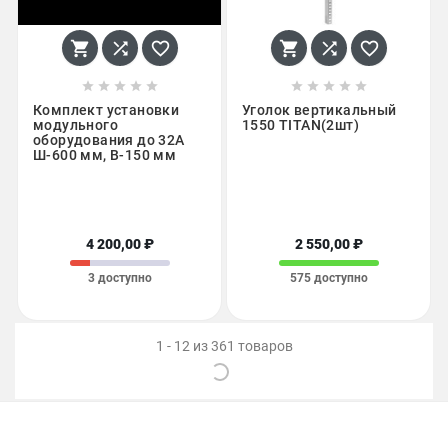
















Комплект установки
Уголок вертикальный
модульного
1550 TITAN(2шт)
оборудования до 32А
Ш-600 мм, В-150 мм
4 200,00 ₽
2 550,00 ₽
3 доступно
575 доступно
1 - 12 из 361 товаров