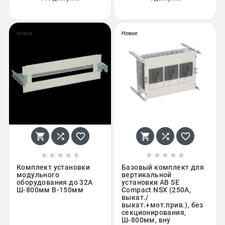
Новое
Новое
















Комплект установки
Базовый комплект для
модульного
вертикальной
оборудования до 32А
установки АВ SE
Ш-800мм В-150мм
Compact NSX (250A,
выкат./
выкат.+мот.прив.), без
секционирования,
Ш-800мм, вну