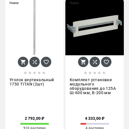
Новое
Новое
















Уголок вертикальный
Комплект установки
1750 TITAN (2шт)
модульного
оборудования до 125А
Ш-600 мм, В-200 мм
2 792,00 ₽
4 333,00 ₽
910 доступно
4 доступно