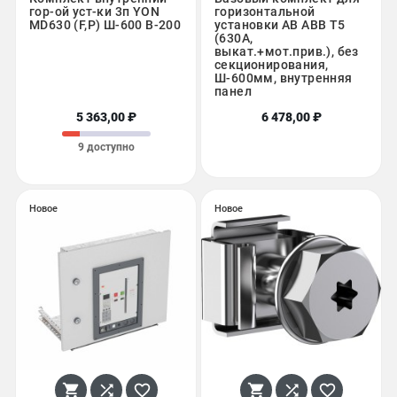
гор-ой уст-ки 3п YON
горизонтальной
MD630 (F,P) Ш-600 В-200
установки АВ ABB T5
(630A,
выкат.+мот.прив.), без
секционирования,
Ш-600мм, внутренняя
панел
5 363,00 ₽
6 478,00 ₽
9 доступно
Новое
Новое





