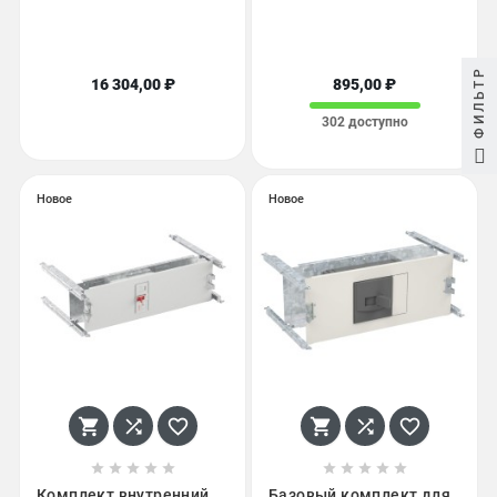
ФИЛЬТР
16 304,00 ₽
895,00 ₽
302 доступно
Новое
Новое
















Комплект внутренний
Базовый комплект для