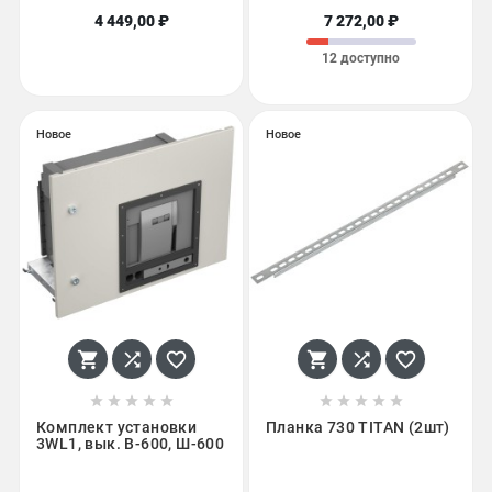
4 449,00 ₽
7 272,00 ₽
12 доступно
Новое
Новое
















Комплект установки
Планка 730 TITAN (2шт)
3WL1, вык. В-600, Ш-600