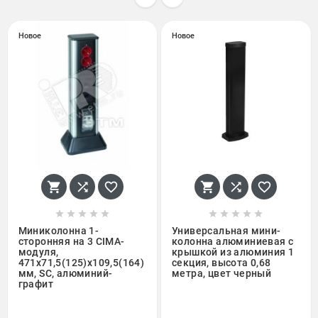
Новое
Новое
















Миниколонна 1-
Универсальная мини-
сторонняя на 3 CIMA-
колонна алюминиевая с
модуля,
крышкой из алюминия 1
471х71,5(125)х109,5(164)
секция, высота 0,68
мм, SC, алюминий-
метра, цвет черный
графит