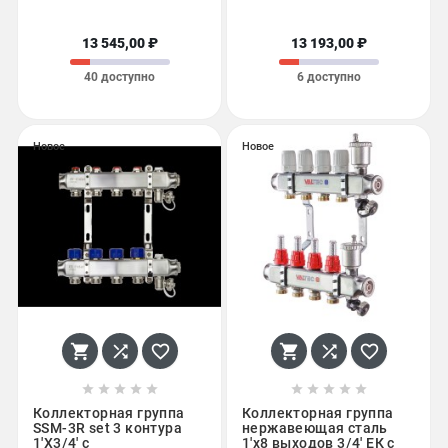
13 545,00 ₽
13 193,00 ₽
40 доступно
6 доступно
Новое
Новое
















Коллекторная группа
Коллекторная группа
SSM-3R set 3 контура
нержавеющая сталь
1'X3/4' с
1'x8 выходов 3/4' ЕК с