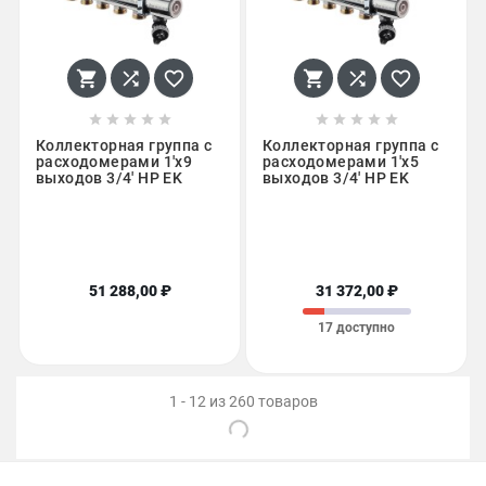
















Коллекторная группа с
Коллекторная группа с
расходомерами 1'x9
расходомерами 1'x5
выходов 3/4' НР EK
выходов 3/4' НР EK
51 288,00 ₽
31 372,00 ₽
17 доступно
1 - 12 из 260 товаров