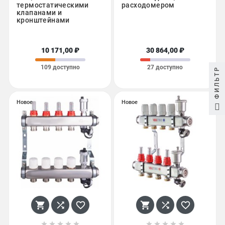
термостатическими
расходомером
клапанами и
кронштейнами
10 171,00 ₽
30 864,00 ₽
109 доступно
27 доступно
ФИЛЬТР
Новое
Новое















