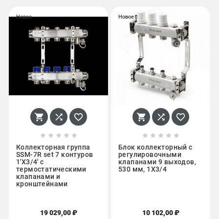
Новое
Новое
















Коллекторная группа
Блок коллекторный с
SSM-7R set 7 контуров
регулировочными
1'X3/4' с
клапанами 9 выходов,
термостатическими
530 мм, 1X3/4
клапанами и
кронштейнами
19 029,00 ₽
10 102,00 ₽