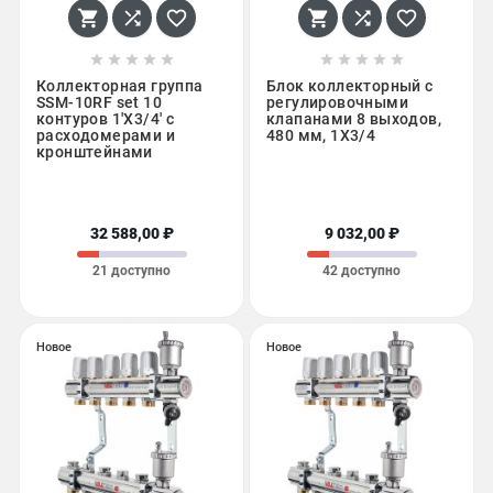
















Коллекторная группа
Блок коллекторный с
SSM-10RF set 10
регулировочными
контуров 1'X3/4' с
клапанами 8 выходов,
расходомерами и
480 мм, 1X3/4
кронштейнами
32 588,00 ₽
9 032,00 ₽
21 доступно
42 доступно
Новое
Новое