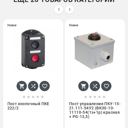


Новое
Новое
















Пост кнопочный ПКЕ
Пост управления ПКУ-15-
222/2
21.111-54У2 (ВК30-10-
11110-54(1з+1р) красная
+ PG-13,5)