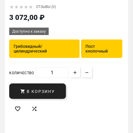





ОТЗЫВЫ (0)
3 072,00 ₽
Доступно к заказу
Грибовидный/
Пост
цилиндрический
кнопочный
КОЛИЧЕСТВО

В КОРЗИНУ

