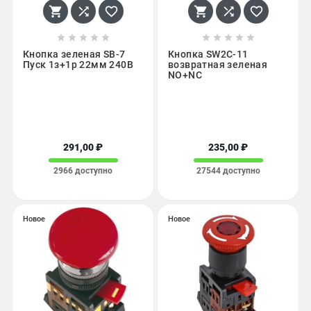
















Кнопка зеленая SВ-7
Кнопка SW2C-11
Пуск 1з+1р 22мм 240В
возвратная зеленая
NO+NC
291,00 ₽
235,00 ₽
2966 доступно
27544 доступно
Новое
Новое