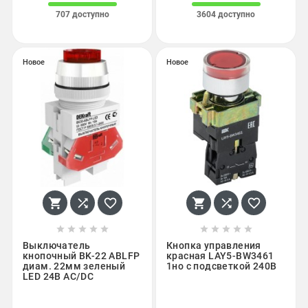
707 доступно
3604 доступно
Новое
Новое
















Выключатель
Кнопка управления
кнопочный ВK-22 ABLFP
красная LAY5-BW3461
диам. 22мм зеленый
1но с подсветкой 240В
LED 24В AC/DC