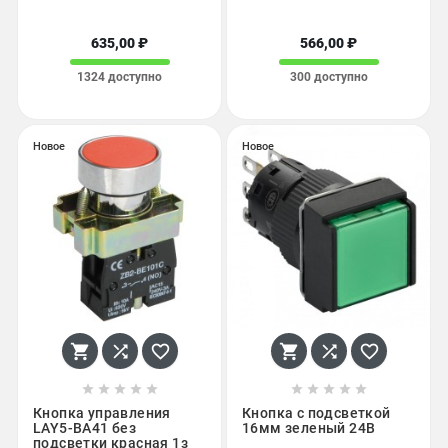
635,00 ₽
566,00 ₽
1324 доступно
300 доступно
Новое
Новое
















Кнопка управления
Кнопка с подсветкой
LAY5-BA41 без
16мм зеленый 24В
подсветки красная 1з