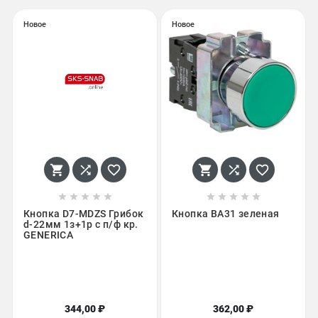
Новое
Новое
















Кнопка D7-MDZS Грибок
Кнопка BA31 зеленая
d-22мм 1з+1р с п/ф кр.
GENERICA
344,00 ₽
362,00 ₽