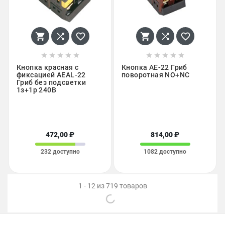
















Кнопка красная с
Кнопка AE-22 Гриб
фиксацией AEAL-22
поворотная NO+NC
Гриб без подсветки
1з+1р 240В
472,00 ₽
814,00 ₽
232 доступно
1082 доступно
1 - 12 из 719 товаров