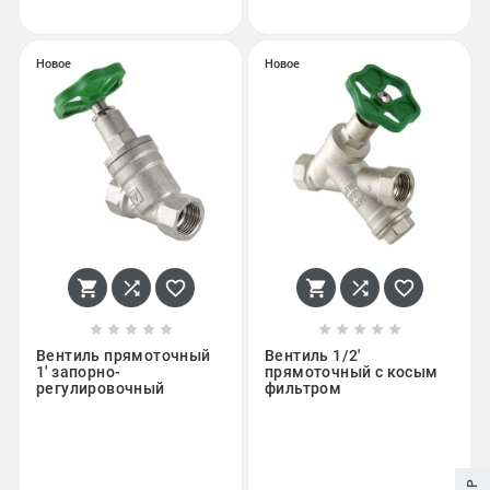
Новое
Новое
















Вентиль прямоточный
Вентиль 1/2'
1' запорно-
прямоточный с косым
регулировочный
фильтром