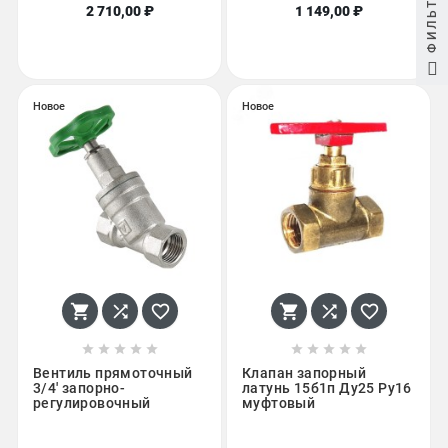
ФИЛЬТР
2 710,00 ₽
1 149,00 ₽
Новое
Новое
















Вентиль прямоточный
Клапан запорный
3/4' запорно-
латунь 15б1п Ду25 Ру16
регулировочный
муфтовый