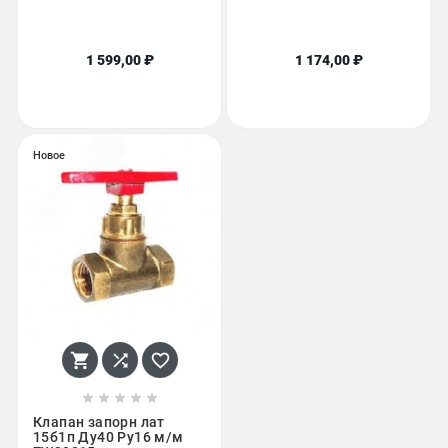
1 599,00 ₽
1 174,00 ₽
Новое








Клапан запорн лат
15б1п Ду40 Ру16 м/м