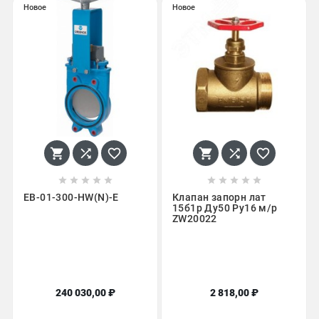
Новое
Новое
















EB-01-300-HW(N)-E
Клапан запорн лат
15б1р Ду50 Ру16 м/р
ZW20022
240 030,00 ₽
2 818,00 ₽