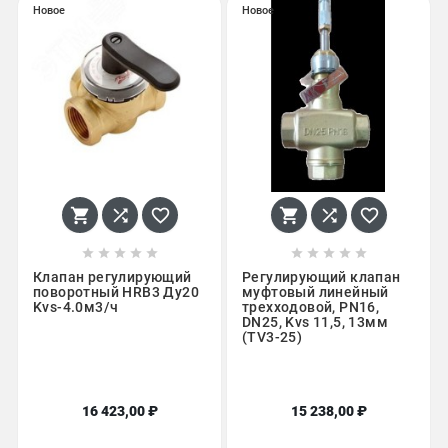
Новое
Новое
















Клапан регулирующий
Регулирующий клапан
поворотный HRB3 Ду20
муфтовый линейный
Kvs-4.0м3/ч
трехходовой, PN16,
DN25, Kvs 11,5, 13мм
(TV3-25)
16 423,00 ₽
15 238,00 ₽