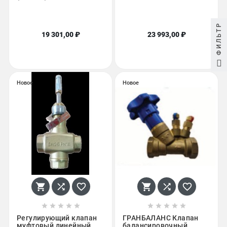
ФИЛЬТР
19 301,00 ₽
23 993,00 ₽
Новое
Новое
















Регулирующий клапан
ГРАНБАЛАНС Клапан
муфтовый линейный
балансировочный