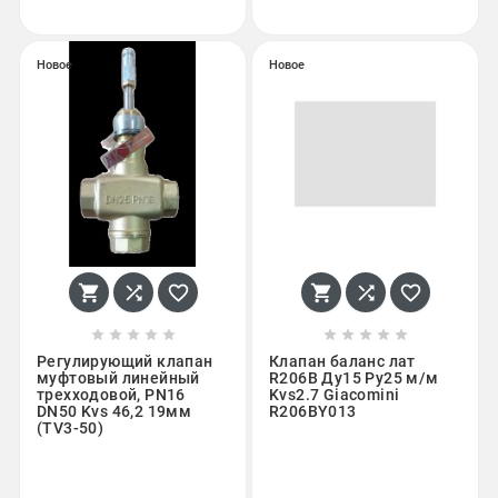
Новое
Новое
















Регулирующий клапан
Клапан баланс лат
муфтовый линейный
R206B Ду15 Ру25 м/м
трехходовой, PN16
Kvs2.7 Giacomini
DN50 Kvs 46,2 19мм
R206BY013
(TV3-50)