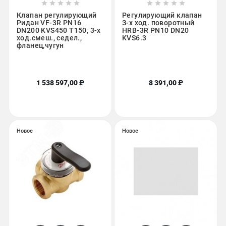










Клапан регулирующий
Регулирующий клапан
Ридан VF-3R PN16
З-х ход. поворотный
DN200 KVS450 T150, 3-х
HRB-3R PN10 DN20
ход.смеш., седел.,
KVS6.3
фланец,чугун
1 538 597,00 ₽
8 391,00 ₽
Новое
Новое