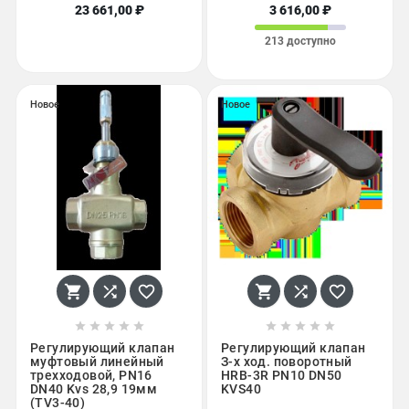
23 661,00 ₽
3 616,00 ₽
213 доступно
Новое
Новое
















Регулирующий клапан
Регулирующий клапан
муфтовый линейный
З-х ход. поворотный
трехходовой, PN16
HRB-3R PN10 DN50
DN40 Kvs 28,9 19мм
KVS40
(TV3-40)