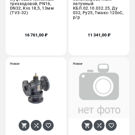
трехходовой, PN16,
латунный
DN32, Kvs 18,5, 13мм
КБЛ.02.10.032.25, Ду
(TV3-32)
032, Ру25, Тмакс-120оС,
р/р
16 761,00 ₽
11 341,00 ₽
Новое
Новое





