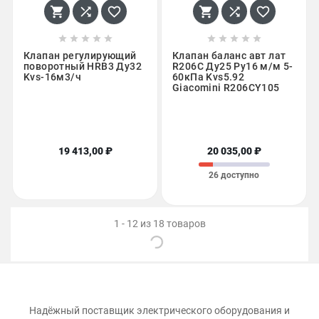
















Клапан регулирующий
Клапан баланс авт лат
поворотный HRB3 Ду32
R206C Ду25 Ру16 м/м 5-
Kvs-16м3/ч
60кПа Kvs5.92
Giacomini R206CY105
19 413,00 ₽
20 035,00 ₽
26 доступно
1 - 12 из 18 товаров
Надёжный поставщик электрического оборудования и