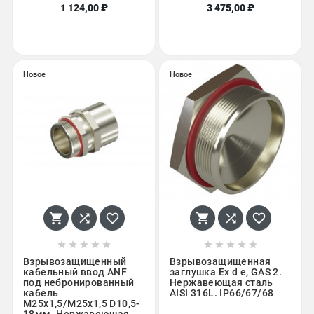
1 124,00 ₽
3 475,00 ₽
Новое
Новое
















Взрывозащищенный
Взрывозащищенная
кабельный ввод ANF
заглушка Ex d e, GAS 2.
под небронированный
Нержавеющая сталь
кабель
AISI 316L. IP66/67/68
M25х1,5/M25х1,5 D10,5-