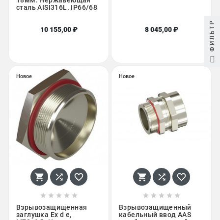
18мм. Нержавеющая
сталь AISI316L. IP66/68
ФИЛЬТР
10 155,00 ₽
8 045,00 ₽
Новое
Новое
















Взрывозащищенная
Взрывозащищенный
заглушка Ex d e,
кабельный ввод AAS