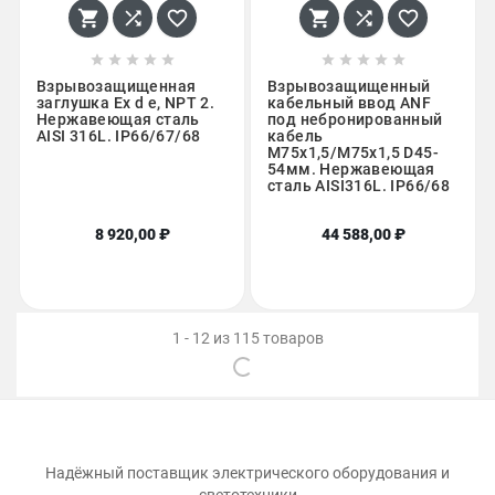
















Взрывозащищенная
Взрывозащищенный
заглушка Ex d e, NPT 2.
кабельный ввод ANF
Нержавеющая сталь
под небронированный
AISI 316L. IP66/67/68
кабель
M75х1,5/M75х1,5 D45-
54мм. Нержавеющая
сталь AISI316L. IP66/68
8 920,00 ₽
44 588,00 ₽
1 - 12 из 115 товаров
Надёжный поставщик электрического оборудования и