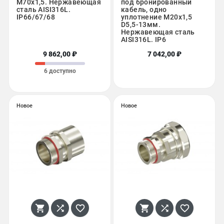
М70x1,5. Нержавеющая
под бронированный
сталь AISI316L.
кабель, одно
IP66/67/68
уплотнение M20х1,5
D5,5-13мм.
Нержавеющая сталь
AISI316L. IP6
9 862,00 ₽
7 042,00 ₽
6 доступно
Новое
Новое





