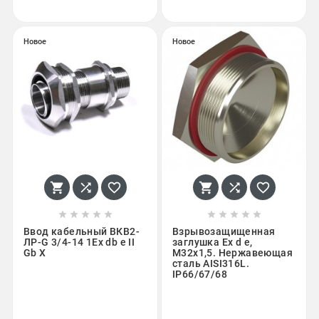
Новое
Новое
















Ввод кабельный ВКВ2-
Взрывозащищенная
ЛР-G 3/4-14 1Ex db e II
заглушка Ex d e,
Gb X
М32x1,5. Нержавеющая
сталь AISI316L.
IP66/67/68