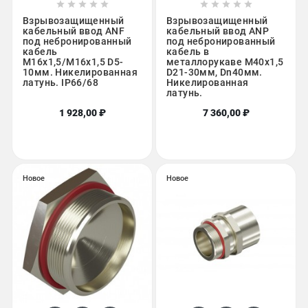










Взрывозащищенный
Взрывозащищенный
кабельный ввод ANF
кабельный ввод ANP
под небронированный
под небронированный
кабель
кабель в
M16х1,5/M16х1,5 D5-
металлорукаве M40х1,5
10мм. Никелированная
D21-30мм, Dn40мм.
латунь. IP66/68
Никелированная
латунь.
1 928,00 ₽
7 360,00 ₽
Новое
Новое