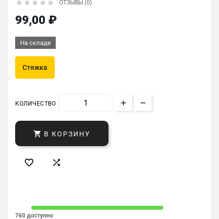





ОТЗЫВЫ (0)
99,00 ₽
На складе
Стяжка
КОЛИЧЕСТВО

В КОРЗИНУ


760 доступно