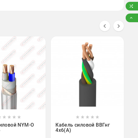




к
В

















иловой NYM-O
Кабель силовой ВВГнг
6
4х6(А)