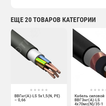
ЕЩЕ 20 ТОВАРОВ КАТЕГОРИИ















ВВГнг(А)-LS 5х1,5(N, PE)
Кабель силовой
– 0,66
ВВГЭнг(А)-LS
4х70мс(N)/35-1