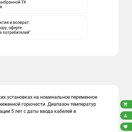
 выбранной ТК
я
нтия и возврат:
ору, оферте.
в потребителей"
ких установках на номинальное переменное
ниженной горючести. Диапазон температур

ации 5 лет с даты ввода кабелей в

