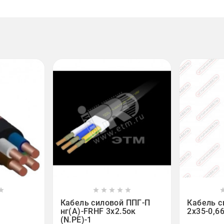













Кабель силовой ППГ-П
Кабель с
нг(А)-FRHF 3х2.5ок
2x35-0,6
(N.PE)-1