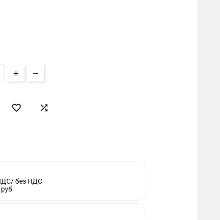


НДС/ без НДС
 руб