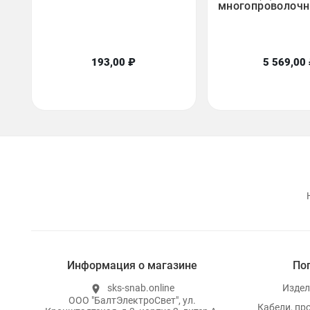
многопроволоч
193,00 ₽
5 569,00
Информация о магазине
По
sks-snab.online
Издел
location_on
ООО "БалтЭлектроСвет", ул.
Кабели, пр