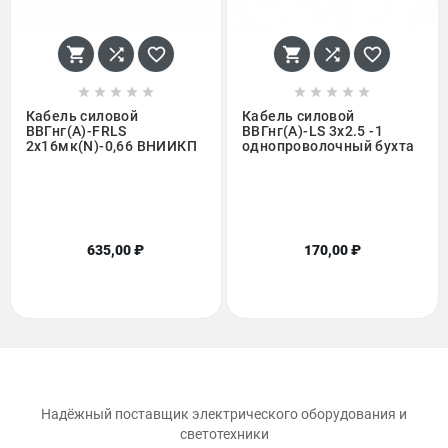
















Кабель силовой
Кабель силовой
ВВГнг(А)-FRLS
ВВГнг(А)-LS 3х2.5 -1
2х16мк(N)-0,66 ВНИИКП
однопроволочный бухта
635,00 ₽
170,00 ₽
Надёжный поставщик электрического оборудования и
светотехники