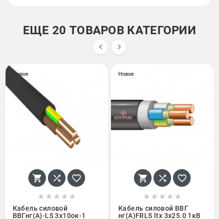
ЕЩЕ 20 ТОВАРОВ КАТЕГОРИИ


Новое
Новое
















Кабель силовой
Кабель силовой ВВГ
ВВГнг(А)-LS 3х10ок-1
нг(А)FRLS ltx 3х25.0 1кВ