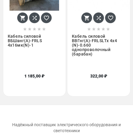
















Кабель силовой
Кабель силовой
ВБШвнг(А)-FRLS
ВВГнг(А)-FRLSLTx 4х4
4х16мк(N)-1
(N)-0.660
однопроволочный
(барабан)
1 185,00 ₽
322,00 ₽
Надёжный поставщик электрического оборудования и
светотехники