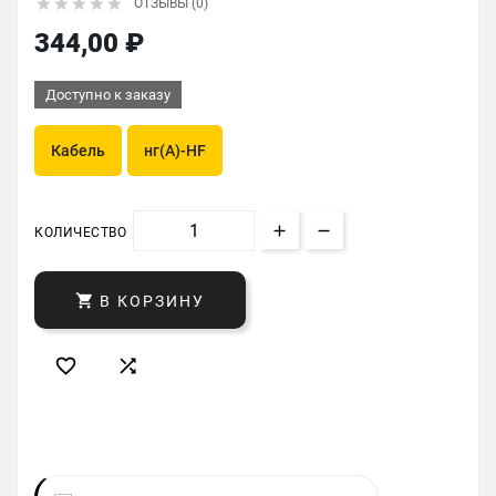





ОТЗЫВЫ (0)
344,00 ₽
Доступно к заказу
Кабель
нг(A)-HF
КОЛИЧЕСТВО

В КОРЗИНУ

