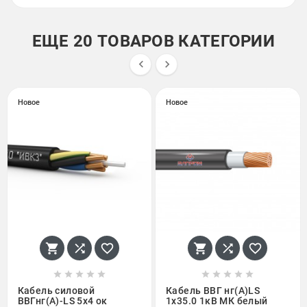
ЕЩЕ 20 ТОВАРОВ КАТЕГОРИИ


Новое
Новое
















Кабель силовой
Кабель ВВГ нг(А)LS
ВВГнг(А)-LS 5х4 ок
1х35.0 1кВ МК белый