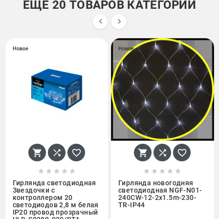
ЕЩЕ 20 ТОВАРОВ КАТЕГОРИИ


Новое
Новое
















Гирлянда светодиодная
Гирлянда новогодняя
Звездочки с
светодиодная NGF-N01-
контроллером 20
240CW-12-2x1.5m-230-
светодиодов 2,8 м белая
TR-IP44
IP20 провод прозрачный