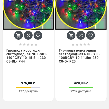
















Гирлянда новогодняя
Гирлянда новогодняя
светодиодная NGF-S01-
светодиодная NGF-S01-
140RGBY-10-15.5m-230-
100RGBY-10-11.5m-230-
C8-BL-IP44
C8-G-IP20
975,00 ₽
420,00 ₽
127 доступно
2292 доступно