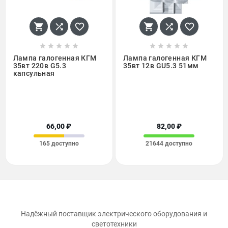
















Лампа галогенная КГМ
Лампа галогенная КГМ
35вт 220в G5.3
35вт 12в GU5.3 51мм
капсульная
66,00 ₽
82,00 ₽
165 доступно
21644 доступно
Надёжный поставщик электрического оборудования и
светотехники