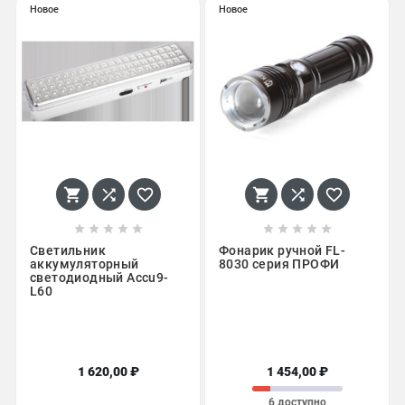
Новое
Новое
















Светильник
Фонарик ручной FL-
аккумуляторный
8030 серия ПРОФИ
светодиодный Accu9-
L60
1 620,00 ₽
1 454,00 ₽
6 доступно