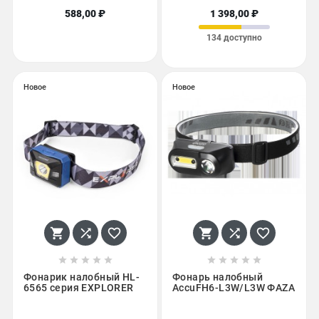
588,00 ₽
1 398,00 ₽
134 доступно
Новое
Новое
















Фонарик налобный HL-
Фонарь налобный
6565 серия EXPLORER
AccuFH6-L3W/L3W ФАZА