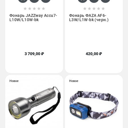










Фонарь JAZZway Accu7-
Фонарь ФАZА AF6-
L10W/L10W-bk
L3W/L1W-bk (черн.)
3 709,00 ₽
420,00 ₽
Новое
Новое