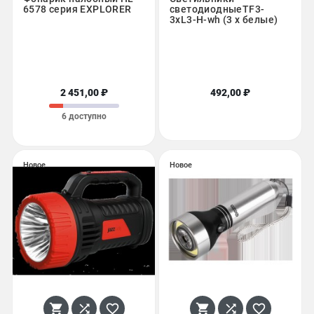
6578 серия EXPLORER
светодиодныеTF3-
3хL3-H-wh (3 x белые)
2 451,00 ₽
492,00 ₽
6 доступно
Новое
Новое





