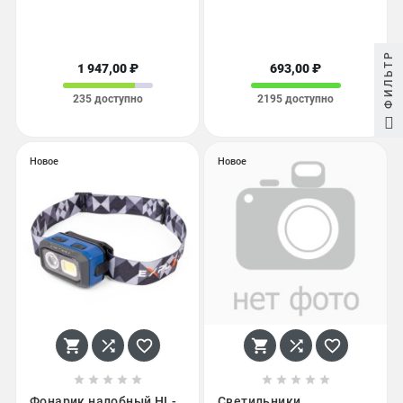
ФИЛЬТР
1 947,00 ₽
693,00 ₽
235 доступно
2195 доступно
Новое
Новое
















Фонарик налобный HL-
Светильники