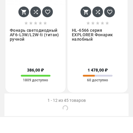
















Фонарь светодиодный
HL-6566 серия
AF6-L3W/L2W-ti (титан)
EXPLORER Фонарик
ручной
налобный
386,00 ₽
1 478,00 ₽
1809 доступно
60 доступно
1 - 12 из 45 товаров