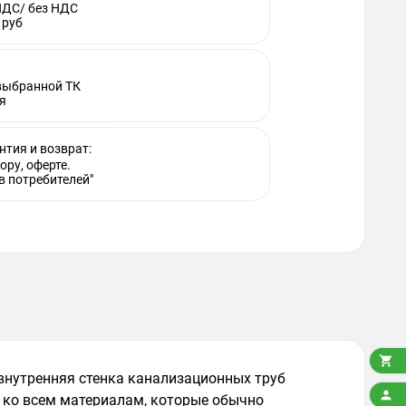
НДС/ без НДС
 руб
 выбранной ТК
я
нтия и возврат:
ору, оферте.
в потребителей"

 внутренняя стенка канализационных труб

ю ко всем материалам, которые обычно