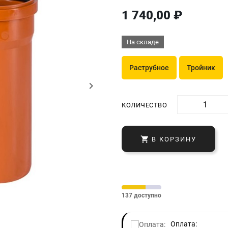
1 740,00 ₽
На складе
Раструбное
Тройник
keyboard_arrow_right
КОЛИЧЕСТВО

В КОРЗИНУ
137 доступно
Оплата: