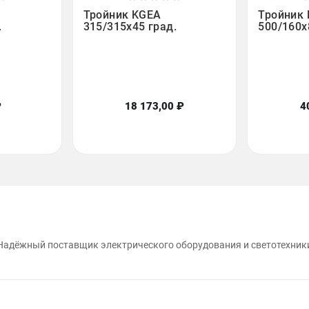







Тройник KGEA
Тройник
.
315/315x45 град.
500/160x
₽
18 173,00 ₽
4
Надёжный поставщик электрического оборудования и светотехник