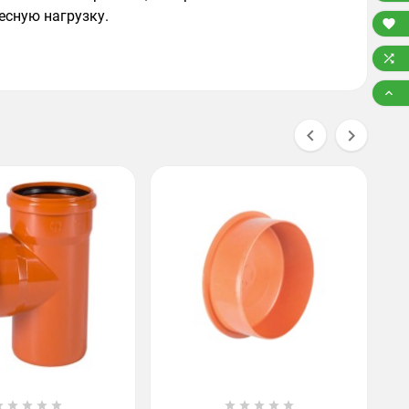
есную нагрузку.





О









