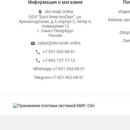
Информация о магазине
По
sks-snab.online
Издел
location_on
ООО "БалтЭлектроСвет", ул.
Кабели, пр
Кронштадтская, д.3, корпус 2, литер А,
помещение 12
г. Санкт-Петербург
Обор
Россия
Све
zakaz@sks-snab.online
email
+7-921-362-08-91
call
+7-962-727-77-12
call
Whatsapp +7-921-362-08-91
whatsapp
Telegram +7-921-362-08-91
whatsapp