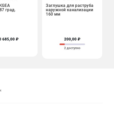







 KGEA
Заглушка для раструба
87 град.
наружной канализации
160 мм
0 685,00 ₽
200,00 ₽
2 доступно
и