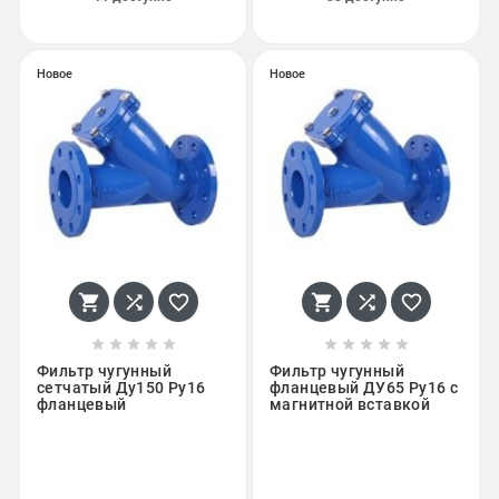
Новое
Новое
















Фильтр чугунный
Фильтр чугунный
сетчатый Ду150 Ру16
фланцевый ДУ65 Ру16 с
фланцевый
магнитной вставкой