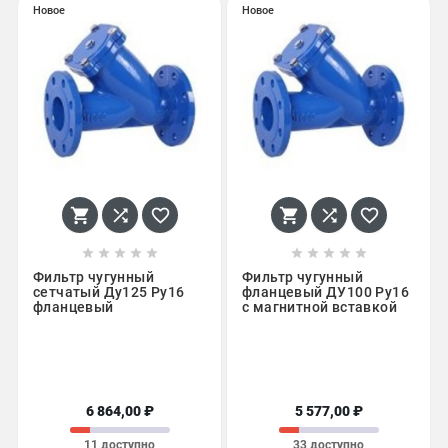
Новое
Новое
















Фильтр чугунный
Фильтр чугунный
сетчатый Ду125 Ру16
фланцевый ДУ100 Ру16
фланцевый
с магнитной вставкой
6 864,00 ₽
5 577,00 ₽
11 доступно
33 доступно