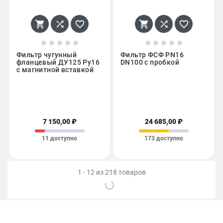
















Фильтр чугунный
Фильтр ФСФ PN16
фланцевый ДУ125 Ру16
DN100 с пробкой
с магнитной вставкой
7 150,00 ₽
24 685,00 ₽
11 доступно
173 доступно
1 - 12 из 218 товаров