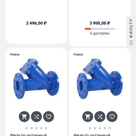
ФИЛЬТР
2 496,00 ₽
3 900,00 ₽
6 доступно
Новое
Новое
















Фильтр чугунный
Фильтр чугунный