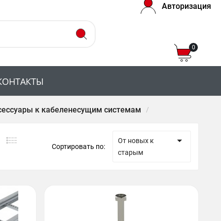
Авторизация
0
КОНТАКТЫ
сессуары к кабеленесущим системам

От новых к
Сортировать по:
старым