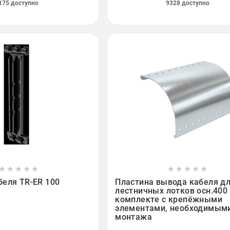
175 доступно
9328 доступно

















беля TR-ER 100
Пластина вывода кабеля д
лестничных лотков осн.400 
комплекте с крепёжными
элементами, необходимым
монтажа