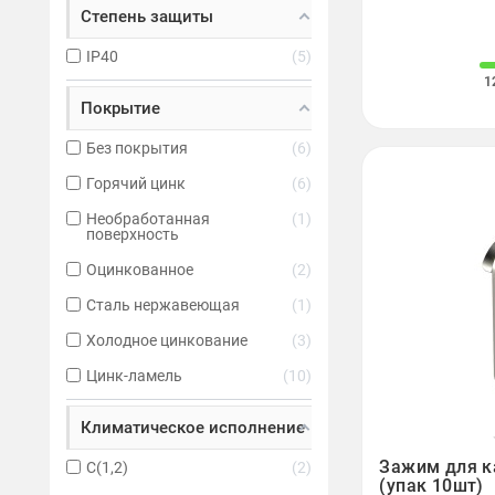
Степень защиты
IP40
5
1
Покрытие
Без покрытия
6
Горячий цинк
6
Необработанная
1
поверхность
Оцинкованное
2
Сталь нержавеющая
1
Холодное цинкование
3
Цинк-ламель
10
Климатическое исполнение

Зажим для к
C(1,2)
2
(упак 10шт)