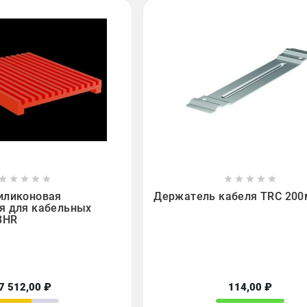

















иликоновая
Держатель кабеля TRC 20
я для кабельных
BHR
7 512,00 ₽
114,00 ₽