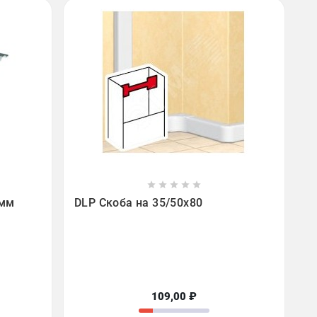









0мм
DLP Скоба на 35/50х80
109,00 ₽