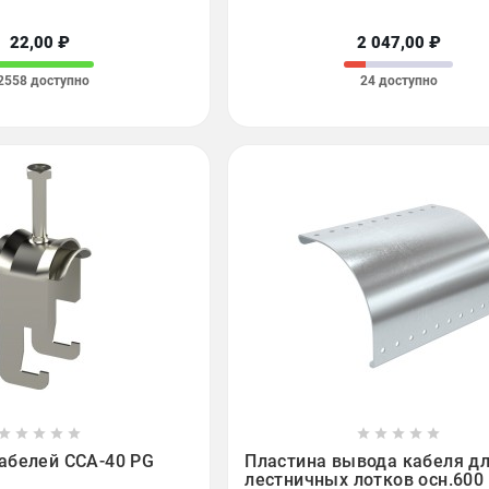
22,00 ₽
2 047,00 ₽
2558 доступно
24 доступно

















абелей CCA-40 PG
Пластина вывода кабеля д
лестничных лотков осн.600