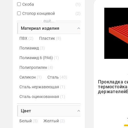
Скоба
1
Стопор концевой
2
ещё...
Материал изделия
ПВХ
2
Пластик
8
Полиамид
3
Полиамид 6 (PA6)
1
Полипропилен
4
Силикон
1
Сталь
40

Прокладка с
термостойка
Сталь нержавеющая
1
держателей
Сталь оцинкованная
1
Цвет
Белый
5
Желтый
2