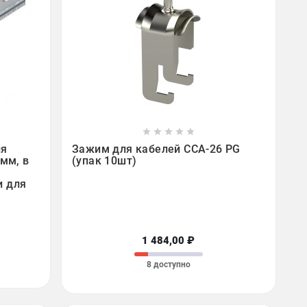









ля
Зажим для кабелей CCA-26 PG
мм, в
(упак 10шт)
и для
1 484,00 ₽
8 доступно