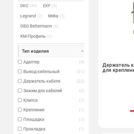
DKC
49
EKF
3
Legrand
2
Meka
3
OBO Bettermann
6
КМ-Профиль
6
Тип изделия

Адаптер
4
Держатель к
для креплен
Вывод кабельный
21
Держатель кабеля
22
Зажим для кабелей
2
Клипса
1
Крепление
1
Площадка
1
Прокладка
1