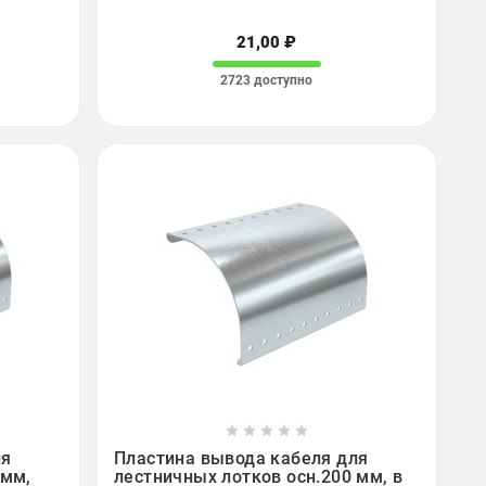
21,00 ₽
2723 доступно









ля
Пластина вывода кабеля для
 мм,
лестничных лотков осн.200 мм, в