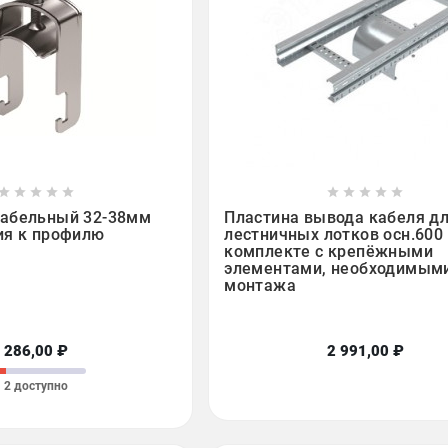

















абельный 32-38мм
Пластина вывода кабеля д
ия к профилю
лестничных лотков осн.600 
комплекте с крепёжными
элементами, необходимым
монтажа
286,00 ₽
2 991,00 ₽
2 доступно