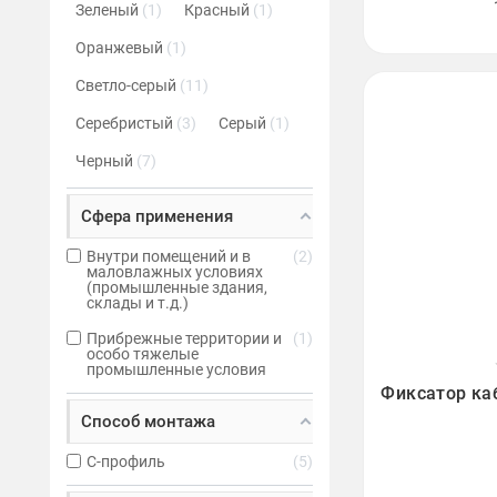
Зеленый
1
Красный
1
Оранжевый
1
Светло-серый
11
Серебристый
3
Серый
1
Черный
7
Сфера применения
Внутри помещений и в
2
маловлажных условиях
(промышленные здания,
склады и т.д.)
Прибрежные территории и
1
особо тяжелые
промышленные условия

Фиксатор ка
Способ монтажа
C-профиль
5