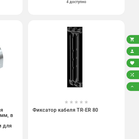
4 доступно














ля
Фиксатор кабеля TR-ER 80
мм, в
и для