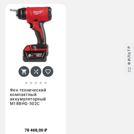
Новое
ФИЛЬТР








Фен технический
компактный
аккумуляторный
M18BHG-502C
78 468,00 ₽