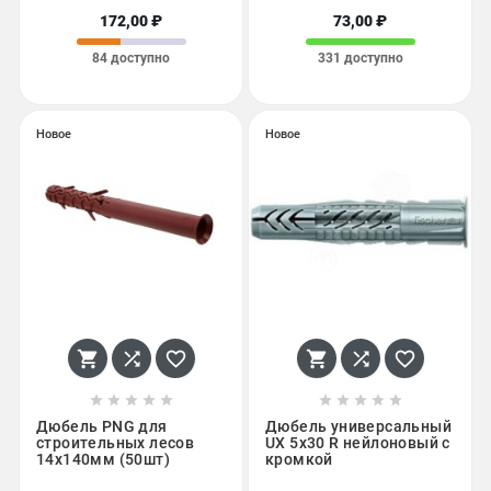
172,00 ₽
73,00 ₽
84 доступно
331 доступно
Новое
Новое
















Дюбель PNG для
Дюбель универсальный
строительных лесов
UX 5х30 R нейлоновый с
14x140мм (50шт)
кромкой