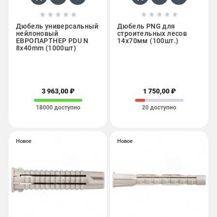










Дюбель универсальный
Дюбель PNG для
нейлоновый
строительных лесов
ЕВРОПАРТНЕР PDU N
14x70мм (100шт.)
8х40mm (1000шт)
3 963,00 ₽
1 750,00 ₽
18000 доступно
20 доступно
Новое
Новое