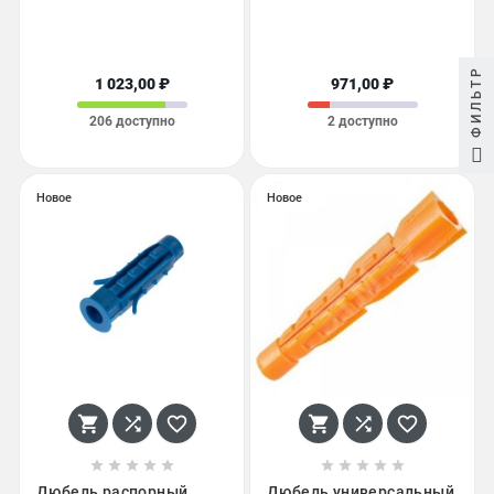
ФИЛЬТР
1 023,00 ₽
971,00 ₽
206 доступно
2 доступно
Новое
Новое
















Дюбель распорный
Дюбель универсальный