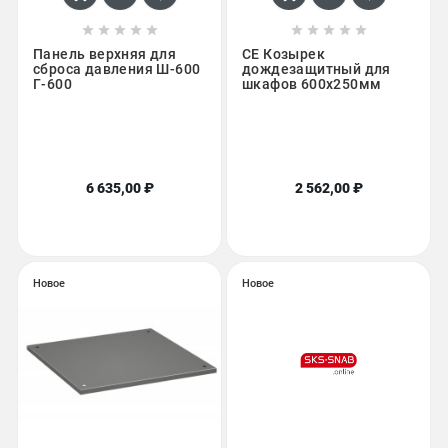










Панель верхняя для
CE Козырек
сброса давления Ш-600
дождезащитный для
Г-600
шкафов 600x250мм
6 635,00 ₽
2 562,00 ₽
Новое
Новое