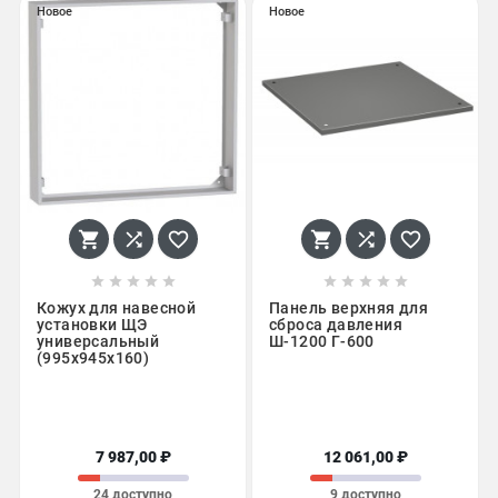
Новое
Новое
















Кожух для навесной
Панель верхняя для
установки ЩЭ
сброса давления
универсальный
Ш-1200 Г-600
(995х945х160)
7 987,00 ₽
12 061,00 ₽
24 доступно
9 доступно