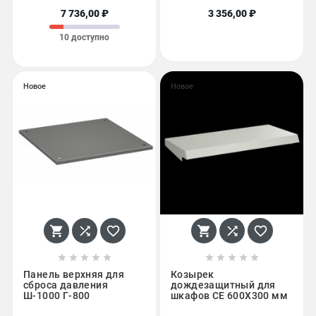
7 736,00 ₽
3 356,00 ₽
10 доступно
Новое
Новое
















Панель верхняя для
Козырек
сброса давления
дождезащитный для
Ш-1000 Г-800
шкафов CE 600X300 мм