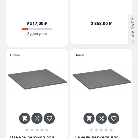
ФИЛЬТР
9 517,00 ₽
2 868,00 ₽
2 доступно
Новое
Новое
















Панель верхняя для
Панель верхняя для