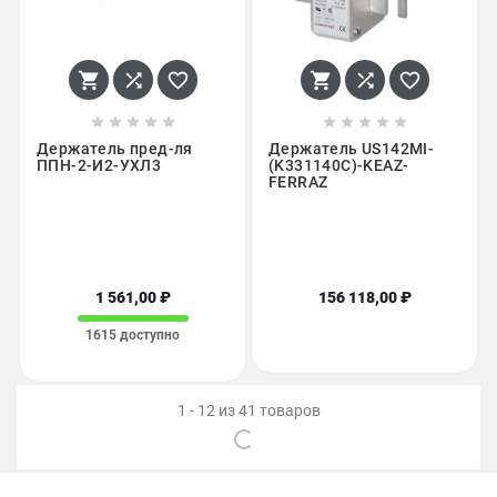
















Держатель пред-ля
Держатель US142MI-
ППН-2-И2-УХЛ3
(K331140C)-KEAZ-
FERRAZ
1 561,00 ₽
156 118,00 ₽
1615 доступно
1 - 12 из 41 товаров