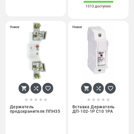
1313 доступно
Новое
Новое
















Держатель
Вставка Держатель
предохранителя ППН35
ДП-102-1P С10 1PА