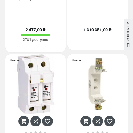
ФИЛЬТР
2 477,00 ₽
1 310 351,00 ₽
2781 доступно
Новое
Новое















