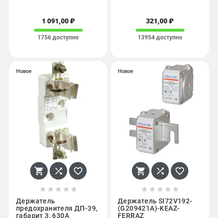
1 091,00 ₽
321,00 ₽
1756 доступно
13954 доступно
Новое
Новое
















Держатель
Держатель SI72V192-
предохранителя ДП-39,
(G209421A)-KEAZ-
габарит 3, 630А
FERRAZ