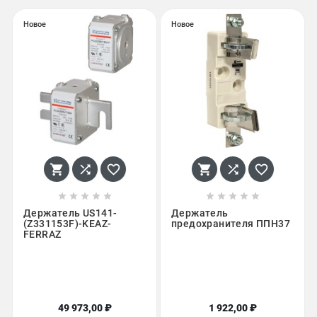
Новое
Новое
















Держатель US141-
Держатель
(Z331153F)-KEAZ-
предохранителя ППН37
FERRAZ
49 973,00 ₽
1 922,00 ₽