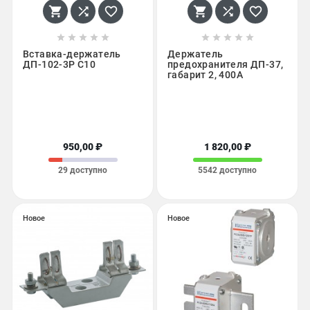
















Вставка-держатель
Держатель
ДП-102-3P С10
предохранителя ДП-37,
габарит 2, 400А
950,00 ₽
1 820,00 ₽
29 доступно
5542 доступно
Новое
Новое