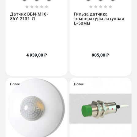










Датчик ВБИ-М18-
Гильза датчика
86У-2131-Л
температуры латунная
L-50мм
4 939,00 ₽
905,00 ₽
Новое
Новое