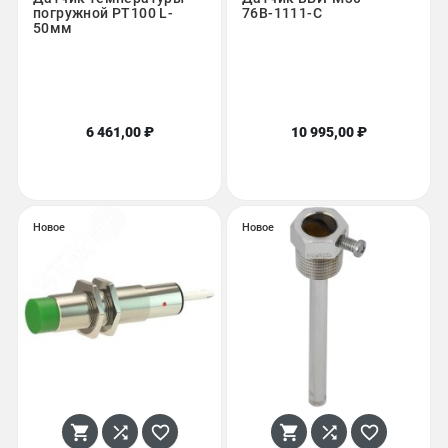
погружной PT100 L-
76В-1111-С
50мм
6 461,00 ₽
10 995,00 ₽
Новое
Новое





