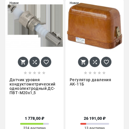
Новое
Новое
















Датчик уровня
Регулятор давления
кондуктометрический
АК-11Б
одноэлектродный ДС-
ПВТ-М20х1,5
1 778,00 ₽
26 191,00 ₽
224 доступно
13 доступно