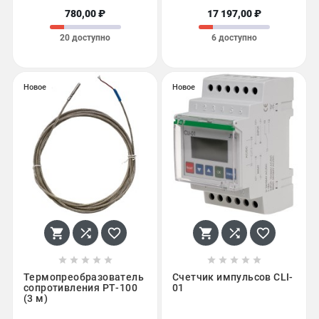
780,00 ₽
17 197,00 ₽
20 доступно
6 доступно
Новое
Новое
















Термопреобразователь
Счетчик импульсов CLI-
сопротивления РТ-100
01
(3 м)