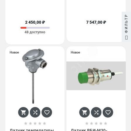
ФИЛЬТР
2 450,00 ₽
7 547,00 ₽
48 доступно
Новое
Новое
















Датчик температуры
Датчик ВБИ-М30-