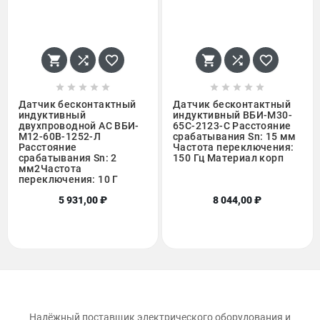
















Датчик бесконтактный
Датчик бесконтактный
индуктивный
индуктивный ВБИ-М30-
двухпроводной АC ВБИ-
65С-2123-С Расстояние
М12-60В-1252-Л
срабатывания Sn: 15 мм
Расстояние
Частота переключения:
срабатывания Sn: 2
150 Гц Материал корп
мм2Частота
переключения: 10 Г
5 931,00 ₽
8 044,00 ₽
Надёжный поставщик электрического оборудования и