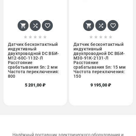
















Датчик бесконтактный
Датчик бесконтактный
индуктивный
индуктивный
двухпроводной DC ВБИ-
двухпроводной DC ВБИ-
М12-60С-1132-Л
М30-91К-2131-Л
Расстояние
Расстояние
срабатывания Sn: 2 мм
срабатывания Sn: 15 мм
Частота переключения:
Частота переключения:
800
150
5 201,00 ₽
9 195,00 ₽
Надёжный поставщик электрического оборудования и