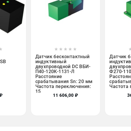













Датчик бесконтактный
Датчик 
ISB
индуктивный
индукти
двухпроводной DC ВБИ-
двухпров
П40-120К-1131-Л
Ф270-11
Расстояние
Расстоян
срабатывания Sn: 20 мм
срабатыв
Частота переключения:
Частота 
15
 ₽
11 606,00 ₽
3