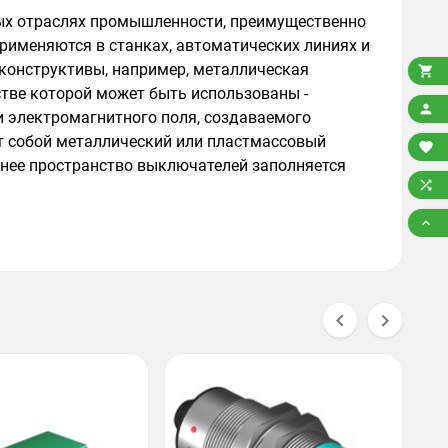
ных отраслях промышленности, преимущественно
рименяются в станках, автоматических линиях и
конструктивы, например, металлическая

стве которой может быть использованы -

и электромагнитного поля, создаваемого
т собой металлический или пластмассовый

ннее пространство выключателей заполняется




В
б
3