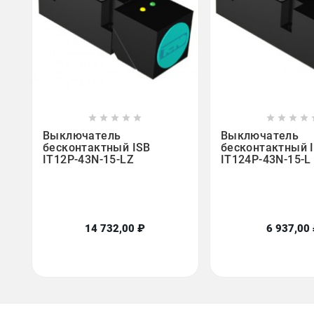















Выключатель
Выключатель
бесконтактный ISB
бесконтактный 
IT12P-43N-15-LZ
IT124P-43N-15-L
14 732,00 ₽
6 937,00