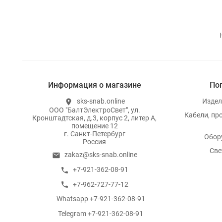
Информация о магазине
По
sks-snab.online
Издел
location_on
ООО "БалтЭлектроСвет", ул.
Кабели, пр
Кронштадтская, д.3, корпус 2, литер А,
помещение 12
г. Санкт-Петербург
Обор
Россия
Све
zakaz@sks-snab.online
email
+7-921-362-08-91
call
+7-962-727-77-12
call
Whatsapp +7-921-362-08-91
whatsapp
Telegram +7-921-362-08-91
whatsapp