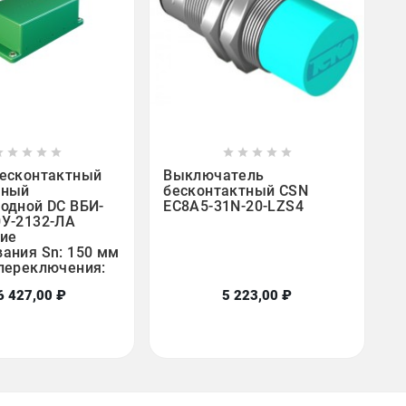

















бесконтактный
Выключатель
вный
бесконтактный CSN
одной DC ВБИ-
EC8A5-31N-20-LZS4
0У-2132-ЛА
ие
ания Sn: 150 мм
переключения:
6 427,00 ₽
5 223,00 ₽