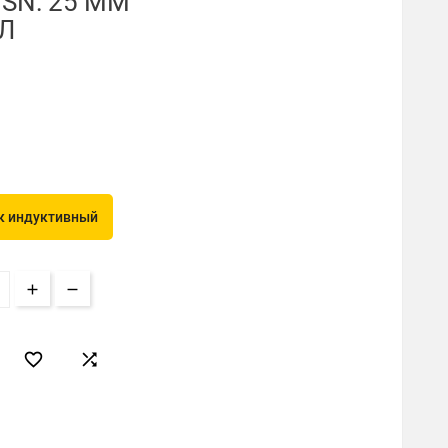
SN: 25 ММ
Л
к индуктивный

