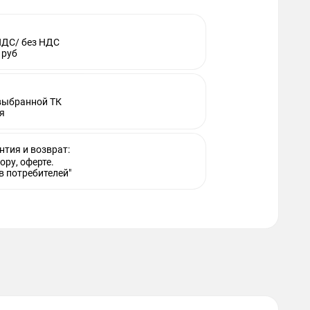
НДС/ без НДС
 руб
 выбранной ТК
я
нтия и возврат:
ору, оферте.
в потребителей"