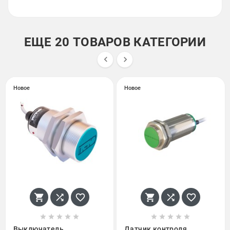
ЕЩЕ 20 ТОВАРОВ КАТЕГОРИИ


Новое
Новое
















Выключатель
Датчик контроля