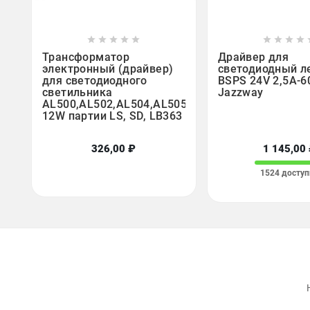















Трансформатор
Драйвер для
электронный (драйвер)
светодиодный л
для светодиодного
BSPS 24V 2,5A-6
светильника
Jazzway
AL500,AL502,AL504,AL505
12W партии LS, SD, LB363
326,00 ₽
1 145,00
1524 доступ