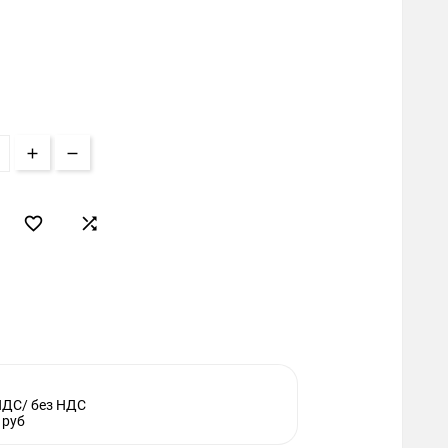


НДС/ без НДС
 руб