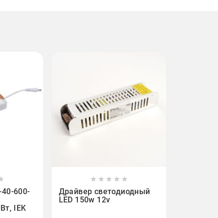












40-600-
Драйвер светодиодный
LED 150w 12v
Вт, IEK