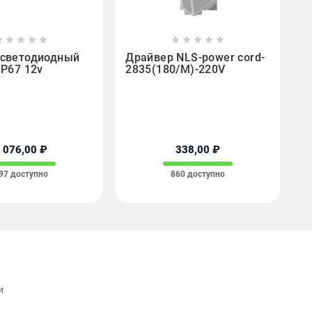

















 светодиодный
Драйвер NLS-power cord-
IP67 12v
2835(180/M)-220V
 076,00 ₽
338,00 ₽
97 доступно
860 доступно
и