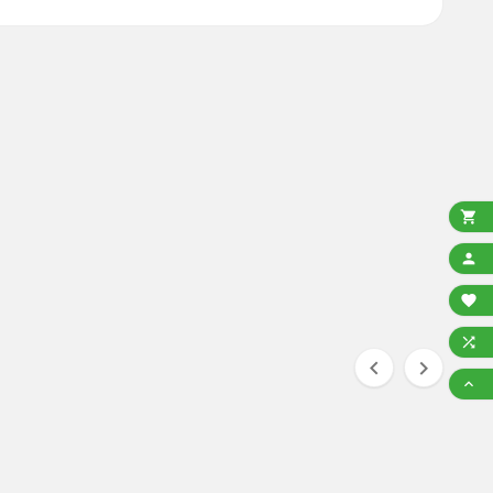






