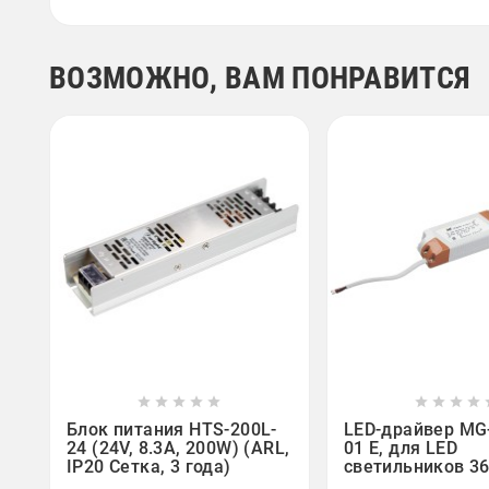
ВОЗМОЖНО, ВАМ ПОНРАВИТСЯ















Блок питания HTS-200L-
LED-драйвер MG-
24 (24V, 8.3A, 200W) (ARL,
01 E, для LED
IP20 Сетка, 3 года)
светильников 36