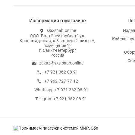
Информация о магазине
По
sks-snab.online
Издел
location_on
ООО "БалтЭлектроСвет", ул.
Кабели, пр
Кронштадтская, д.3, корпус 2, литер А,
помещение 12
г. Санкт-Петербург
Обор
Россия
Све
zakaz@sks-snab.online
email
+7-921-362-08-91
call
+7-962-727-77-12
call
Whatsapp +7-921-362-08-91
whatsapp
Telegram +7-921-362-08-91
whatsapp