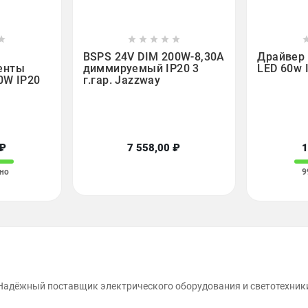













BSPS 24V DIM 200W-8,30A
Драйвер
енты
диммируемый IP20 3
LED 60w 
0W IP20
г.гар. Jazzway
 ₽
7 558,00 ₽
1
но
9
Надёжный поставщик электрического оборудования и светотехник